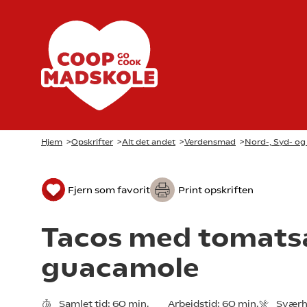
Hjem
>
Opskrifter
>
Alt det andet
>
Verdensmad
>
Nord-, Syd- o
Fjern som favorit
Print opskriften
Tacos med tomats
guacamole
Samlet tid:
60 min.
Arbejdstid:
60 min.
Sværh