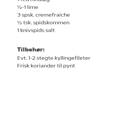
½-1 lime
3 spsk. cremefraiche
½ tsk. spidskommen
1 knivspids salt
Tilbehør:
Evt. 1-2 stegte kyllingefileter
Frisk koriander til pynt