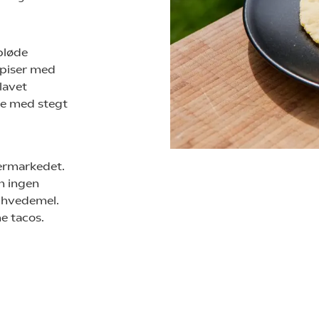
bløde
spiser med
lavet
pe med stegt
permarkedet.
n ingen
e hvedemel.
ne tacos.