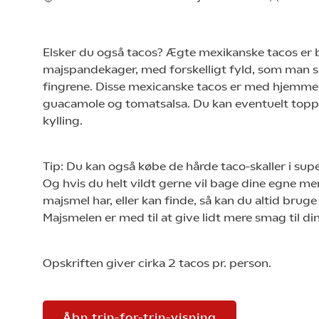
Elsker du også tacos? Ægte mexikanske tacos er 
majspandekager, med forskelligt fyld, som man 
fingrene. Disse mexicanske tacos er med hjemme
guacamole og tomatsalsa. Du kan eventuelt top
kylling.
Tip: Du kan også købe de hårde taco-skaller i su
Og hvis du helt vildt gerne vil bage dine egne me
majsmel har, eller kan finde, så kan du altid brug
Majsmelen er med til at give lidt mere smag til di
Opskriften giver cirka 2 tacos pr. person.
Åbn trin-for-trin-visning