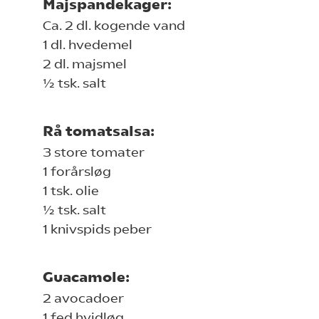
Majspandekager:
Ca. 2 dl. kogende vand
1 dl. hvedemel
2 dl. majsmel
½ tsk. salt
Rå tomatsalsa:
3 store tomater
1 forårsløg
1 tsk. olie
½ tsk. salt
1 knivspids peber
Guacamole:
2 avocadoer
1 fed hvidløg