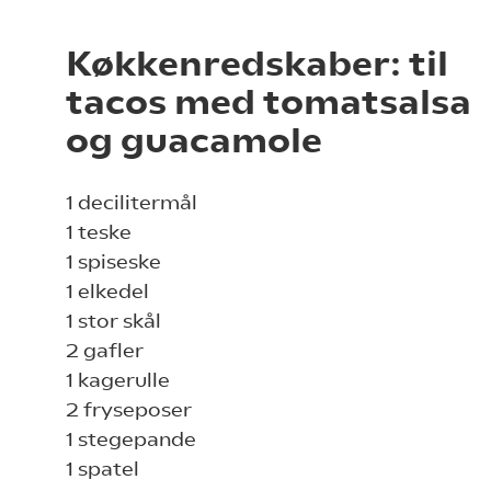
Køkkenredskaber: til
tacos med tomatsalsa
og guacamole
1 decilitermål
1 teske
1 spiseske
1 elkedel
1 stor skål
2 gafler
1 kagerulle
2 fryseposer
1 stegepande
1 spatel