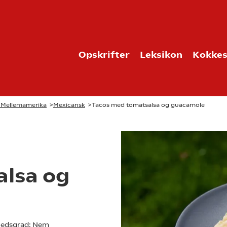
Opskrifter
Leksikon
Kokkes
g Mellemamerika
>
Mexicansk
>
Tacos med tomatsalsa og guacamole
alsa og
edsgrad:
Nem