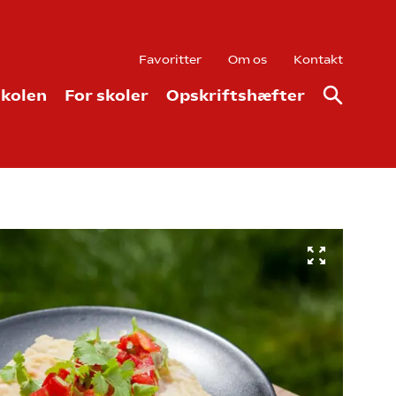
Favoritter
Om os
Kontakt
kolen
For skoler
Opskriftshæfter