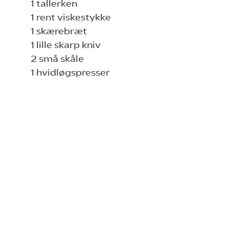
1 tallerken
1 rent viskestykke
1 skærebræt
1 lille skarp kniv
2 små skåle
1 hvidløgspresser