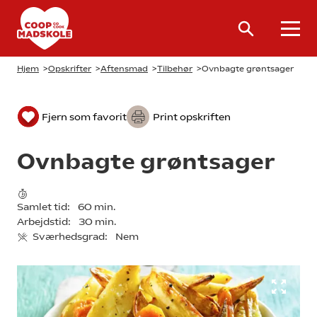
Hjem
>
Opskrifter
>
Aftensmad
>
Tilbehør
>
Ovnbagte grøntsager
Fjern som favorit
Print opskriften
Ovnbagte grøntsager
Samlet tid:
60 min.
Arbejdstid:
30 min.
Sværhedsgrad:
Nem