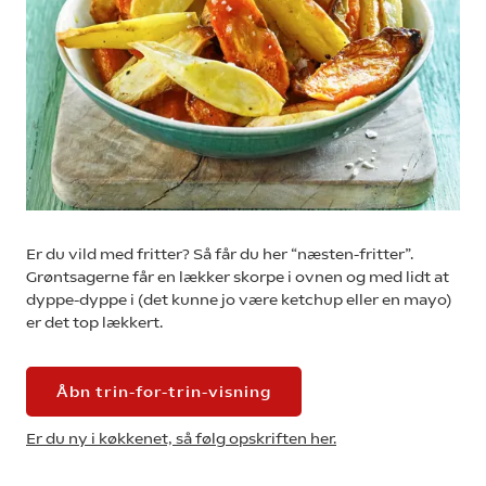
Er du vild med fritter? Så får du her “næsten-fritter”.
Grøntsagerne får en lækker skorpe i ovnen og med lidt at
dyppe-dyppe i (det kunne jo være ketchup eller en mayo)
er det top lækkert.
Åbn trin-for-trin-visning
Er du ny i køkkenet, så følg opskriften her.