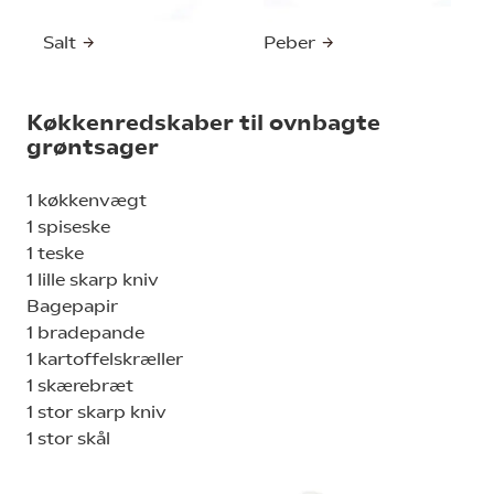
Salt
Peber
Køkkenredskaber til ovnbagte
grøntsager
1 køkkenvægt
1 spiseske
1 teske
1 lille skarp kniv
Bagepapir
1 bradepande
1 kartoffelskræller
1 skærebræt
1 stor skarp kniv
1 stor skål