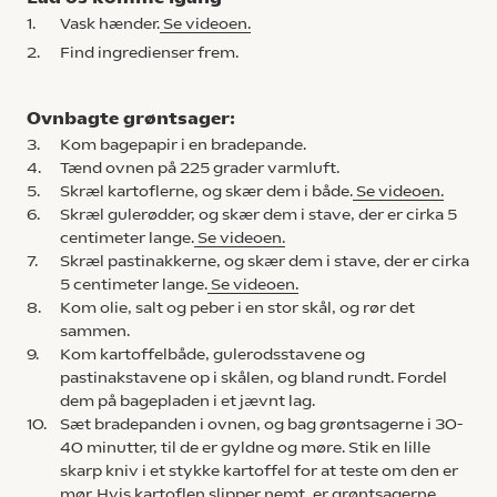
1.
Vask hænder.
Se videoen.
2.
Find ingredienser frem.
Ovnbagte grøntsager:
3.
Kom bagepapir i en bradepande.
4.
Tænd ovnen på 225 grader varmluft.
5.
Skræl kartoflerne, og skær dem i både.
Se videoen.
6.
Skræl gulerødder, og skær dem i stave, der er cirka 5
centimeter lange.
Se videoen.
7.
Skræl pastinakkerne, og skær dem i stave, der er cirka
5 centimeter lange.
Se videoen.
8.
Kom olie, salt og peber i en stor skål, og rør det
sammen.
9.
Kom kartoffelbåde, gulerodsstavene og
pastinakstavene op i skålen, og bland rundt. Fordel
dem på bagepladen i et jævnt lag.
10.
Sæt bradepanden i ovnen, og bag grøntsagerne i 30-
40 minutter, til de er gyldne og møre. Stik en lille
skarp kniv i et stykke kartoffel for at teste om den er
mør. Hvis kartoflen slipper nemt, er grøntsagerne