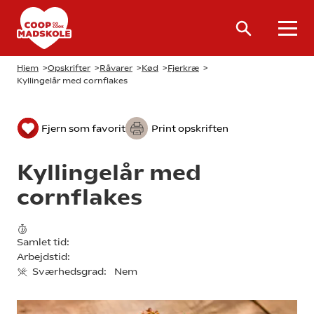
Hjem
>
Opskrifter
>
Råvarer
>
Kød
>
Fjerkræ
>
Kyllingelår med cornflakes
Fjern som favorit
Print opskriften
Kyllingelår med
cornflakes
Samlet tid:
Arbejdstid:
Sværhedsgrad:
Nem