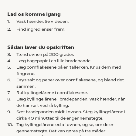
Lad os komme igang
1.
Vask hænder.
Se videoen.
2.
Find ingredienser frem.
Sådan laver du opskriften
3.
Tænd ovnen på 200 grader.
4.
Læg bagepapir i en lille bradepande.
5.
Læg cornflakesene på en tallerken. Knus dem med
fingrene.
6.
Drys salt og peber over cornflakesene, og bland det
sammen.
7.
Rul kyllingelårene i cornflakesene.
8.
Læg kyllingelårene i bradepanden. Vask hænder, når
du har rørt ved rå kylling.
9.
Sæt bradepanden midt i ovnen. Steg kyllingelårene i
cirka 40 minutter, til de er gennemstegte.
10.
Tag kyllingelårene ud af ovnen, og se, om de er
gennemstegte. Det kan gøres på tre måder: