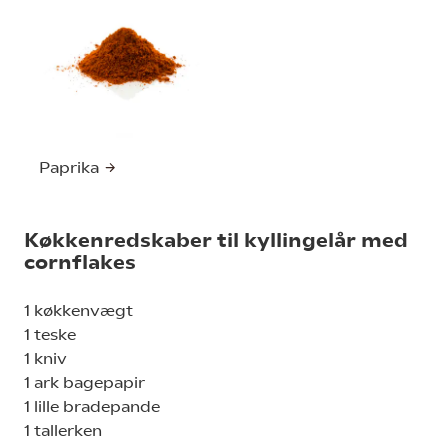
Paprika
Køkkenredskaber til kyllingelår med
cornflakes
1 køkkenvægt
1 teske
1 kniv
1 ark bagepapir
1 lille bradepande
1 tallerken