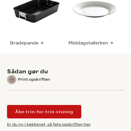
Bradepande
Middagstallerken
Sådan gør du
Print opskriften
Åbn trin-for-trin-visning
Er du ny i køkkenet, så følg opskriften her.