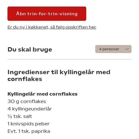
Åbn trin-for-trin-visning
Er du ny i køkkenet, så følg opskriften her.
Du skal bruge
Ingredienser til kyllingelår med
cornflakes
Kyllingelår med cornflakes
30 g cornflakes
4 kyllingeunderlår
½ tsk. salt
1 knivspids peber
Evt. 1 tsk. paprika