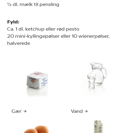
½ dl. mælk til pensling
Fyld:
Ca. 1 dl. ketchup eller rød pesto
20 mini-kyllingepølser eller 10 wienerpølser,
halverede
Gær
Vand