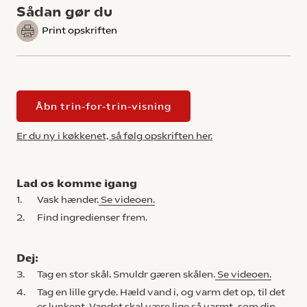
Sådan gør du
Print opskriften
Åbn trin-for-trin-visning
Er du ny i køkkenet, så følg opskriften her.
Lad os komme igang
1.
Vask hænder.
Se videoen.
2.
Find ingredienser frem.
Dej:
3.
Tag en stor skål. Smuldr gæren skålen.
Se videoen.
4.
Tag en lille gryde. Hæld vand i, og varm det op, til det
er lunkent. Vandet skal være lige så varmt, som din