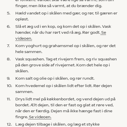
finger, men ikke så varmt, at du brænder dig.
5.
Hæld vandet op i skålen med gær, og rør, til gæren er
opløst.
6.
Slå et æg ud i en kop, og kom det op i skålen. Vask
hænder, når du har rørt ved rå æg. Rør godt.
Se
videoen.
7.
Kom yoghurt og grahamsmel op i skålen, og rør det
hele sammen.
8.
Vask squashen. Tag et rivejern frem, og riv squashen
på den grove side af rivejernet. Kom det hele op i
skålen.
9.
Kom salt og olie op i skålen, og rør rundt.
10.
Kom hvedemel op i skålen lidt efter lidt. Rør dejen
sammen.
11.
Drys lidt mel på køkkenbordet, og vend dejen ud på
bordet. Ælt dejen, til den er fast og glat at røre ved,
når den er færdig. Dejen må ikke hænge fast i dine
fingre.
Se videoen.
12.
Læg dejen tilbage i skålen, og læg et stykke