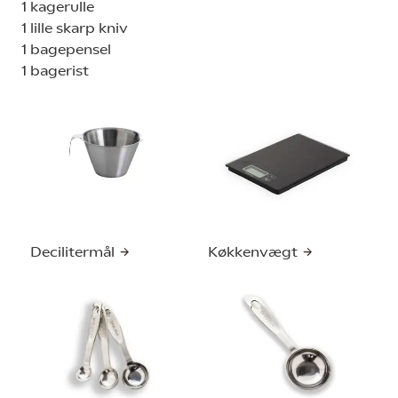
1 kagerulle
1 lille skarp kniv
1 bagepensel
1 bagerist
Decilitermål
Køkkenvægt