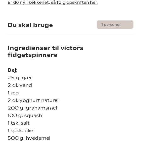
Er du ny i køkkenet, så følg opskriften her.
Du skal bruge
Ingredienser til victors
fidgetspinnere
Dej:
25 g. gær
2 dl. vand
1 æg
2 dl. yoghurt naturel
200 g. grahamsmel
100 g. squash
1 tsk. salt
1 spsk. olie
500 g. hvedemel