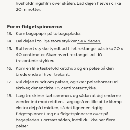
husholdningsfilm over skålen. Lad dejen hæve i cirka
20 minutter.
Form fidgetspinnerne:
13.
Kom bagepapir på to bageplader.
14.
Del dejen i to lige store stykker.
Se videoen.
15.
Rul hvert stykke tyndt ud til et rektangel på cirka 20 x
40 centimeter. Skær hvert rektangel ud i 10
trekantede stykker.
16.
Kom en lille teskefuld ketchup og en pølse på den
brede ende af hver trekant.
17.
Rul dejen rundt om pølsen, og skær pølsehornet ud i
skriver, der er cirka 1 ½ centimeter tykke.
18.
Læg tre skiver tæt sammen, og sådan at dej-enderne
vender ind mod midten. Læg også en lille bitte klump
ekstra dej på i midten, så det ligner en rigtig
fidgetspinner. Læg nu fidgetspinneren over på
bagepladen. Fortsæt sådan, indtil du ikke har flere
pølser.