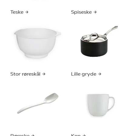
Teske
Spiseske
Stor røreskål
Lille gryde
Røreske
Kop