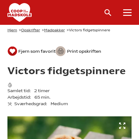
Hjem
>
Opskrifter
>
Madpakker
>
Victors fidgetspinnere
Fjern som favorit
Print opskriften
Victors fidgetspinnere
Samlet tid:
2 timer
Arbejdstid:
65 min.
Sværhedsgrad:
Medium