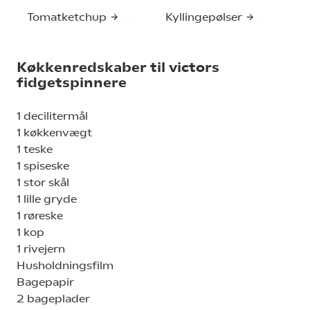
Tomatketchup
Kyllingepølser
Køkkenredskaber til victors
fidgetspinnere
1 decilitermål
1 køkkenvægt
1 teske
1 spiseske
1 stor skål
1 lille gryde
1 røreske
1 kop
1 rivejern
Husholdningsfilm
Bagepapir
2 bageplader