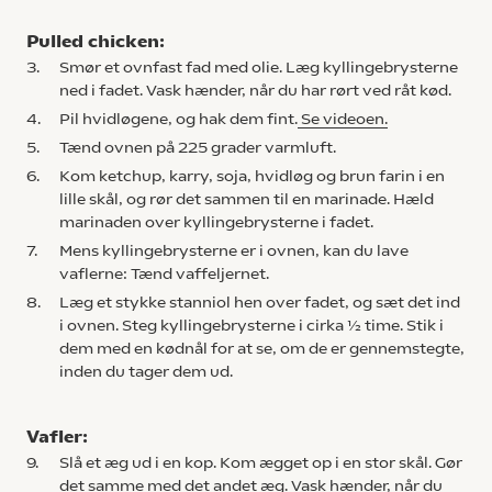
Pulled chicken:
3.
Smør et ovnfast fad med olie. Læg kyllingebrysterne
ned i fadet. Vask hænder, når du har rørt ved råt kød.
4.
Pil hvidløgene, og hak dem fint.
Se videoen.
5.
Tænd ovnen på 225 grader varmluft.
6.
Kom ketchup, karry, soja, hvidløg og brun farin i en
lille skål, og rør det sammen til en marinade. Hæld
marinaden over kyllingebrysterne i fadet.
7.
Mens kyllingebrysterne er i ovnen, kan du lave
vaflerne: Tænd vaffeljernet.
8.
Læg et stykke stanniol hen over fadet, og sæt det ind
i ovnen. Steg kyllingebrysterne i cirka ½ time. Stik i
dem med en kødnål for at se, om de er gennemstegte,
inden du tager dem ud.
Vafler:
9.
Slå et æg ud i en kop. Kom ægget op i en stor skål. Gør
det samme med det andet æg. Vask hænder, når du