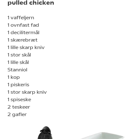
pulled chicken
1 vaffeljern
1 ovnfast fad
1 decilitermål
1 skærebræt
1 lille skarp kniv
1 stor skål
1 lille skål
Stanniol
1 kop
1 piskeris
1 stor skarp kniv
1 spiseske
2 teskeer
2 gafler