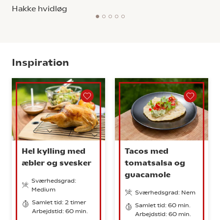
Hakke hvidløg
1
2
3
4
5
Inspiration
Hel kylling med
Tacos med
æbler og svesker
tomatsalsa og
guacamole
Sværhedsgrad:
Medium
Sværhedsgrad: Nem
Samlet tid: 2 timer
Samlet tid: 60 min.
Arbejdstid: 60 min.
Arbejdstid: 60 min.