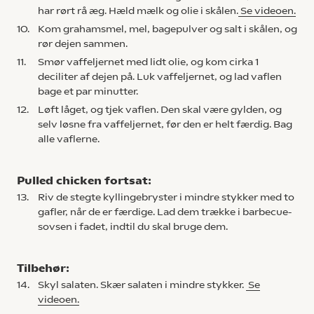
har rørt rå æg. Hæld mælk og olie i skålen.
Se videoen.
10.
Kom grahamsmel, mel, bagepulver og salt i skålen, og
rør dejen sammen.
11.
Smør vaffeljernet med lidt olie, og kom cirka 1
deciliter af dejen på. Luk vaffeljernet, og lad vaflen
bage et par minutter.
12.
Løft låget, og tjek vaflen. Den skal være gylden, og
selv løsne fra vaffeljernet, før den er helt færdig. Bag
alle vaflerne.
Pulled chicken fortsat:
13.
Riv de stegte kyllingebryster i mindre stykker med to
gafler, når de er færdige. Lad dem trække i barbecue-
sovsen i fadet, indtil du skal bruge dem.
Tilbehør:
14.
Skyl salaten. Skær salaten i mindre stykker.
Se
videoen.