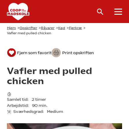
Hjem
>
Opskrifter
>
Råvarer
>
Kød
>
Fjerkræ
>
Vafler med pulled chicken
Fjern som favorit
Print opskriften
Vafler med pulled
chicken
Samlet tid:
2 timer
Arbejdstid:
90 min.
Sværhedsgrad:
Medium