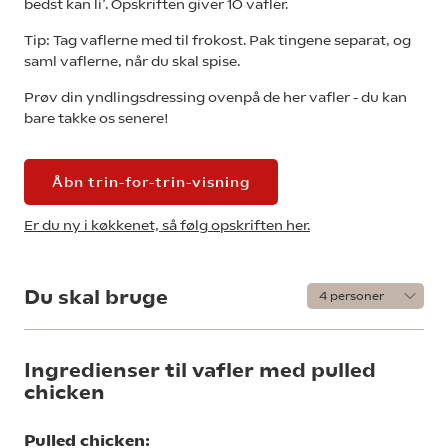
bedst kan li’. Opskriften giver 10 vafler.
Tip: Tag vaflerne med til frokost. Pak tingene separat, og
saml vaflerne, når du skal spise.
Prøv din yndlingsdressing ovenpå de her vafler - du kan
bare takke os senere!
Åbn trin-for-trin-visning
Er du ny i køkkenet, så følg opskriften her.
Du skal bruge
Ingredienser til vafler med pulled
chicken
Pulled chicken: