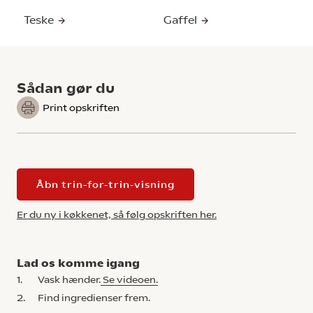
Teske
Gaffel
Sådan gør du
Print opskriften
Åbn trin-for-trin-visning
Er du ny i køkkenet, så følg opskriften her.
Lad os komme igang
1.
Vask hænder.
Se videoen.
2.
Find ingredienser frem.