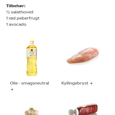
Tilbehør:
½ salathoved
1 rød peberfrugt
1 avocado
Olie - smagsneutral
Kyllingebryst