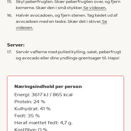
15.
Skyl peberfrugten. Skær peberfrugten over, og fjern
kernerne. Skær den i små stykker.
Se videoen.
16.
Halvér avocadoen, og fjern stenen. Tag kødet ud af
avocadoen med en teske. Skær det i skiver.
Se
videoen.
Server:
17.
Servér vaflerne med pulled kylling, salat, peberfrugt
og avocado eller dine yndlings-grøntsager til. Haps!
Næringsindhold per person
Energi: 3617 kJ / 865 kcal
Protein: 24 %
Kulhydrat: 41 %
Fedt: 35 %
Heraf mættet fedt: 4,7 g.
Kostfibre: 0 %