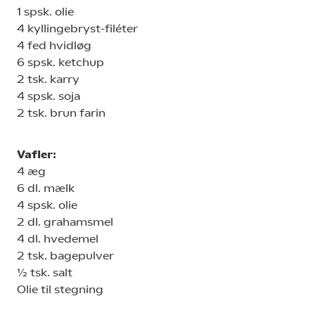
1 spsk. olie
4 kyllingebryst-filéter
4 fed hvidløg
6 spsk. ketchup
2 tsk. karry
4 spsk. soja
2 tsk. brun farin
Vafler:
4 æg
6 dl. mælk
4 spsk. olie
2 dl. grahamsmel
4 dl. hvedemel
2 tsk. bagepulver
½ tsk. salt
Olie til stegning