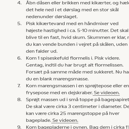
4.
Åbn dåsen eller brikken med kikærter, og hæl
det hele ned i et dørslag med en stor skål
nedenunder dørslaget.
5.
Pisk kikærtevand med en håndmixer ved
højeste hastighed i ca. 5-10 minutter. Det skal
blive til en fast, hvid skum. Skummen er klar, 
du kan vende bunden i vejret på skålen, uden 
den falder ud.
6.
Kom 1 spiseskefuld flormelis i. Pisk videre.
Gentag, indtil du har brugt alt flormelissen.
Forsæt på samme måde med sukkeret. Nu ha
du en blank marengsmasse.
7.
Kom marengsmassen i en sprøjtepose eller en
frysepose med en dejskraber.
Se videoen.
8.
Sprøjt massen ud i små toppe på bagepapiret
De skal være cirka 3 centimeter i diameter. D
kan være cirka 25 marengstoppe på hver
bageplade.
Se videoen.
9.
Kom bagepladerne i ovnen. Bag dem i cirka 