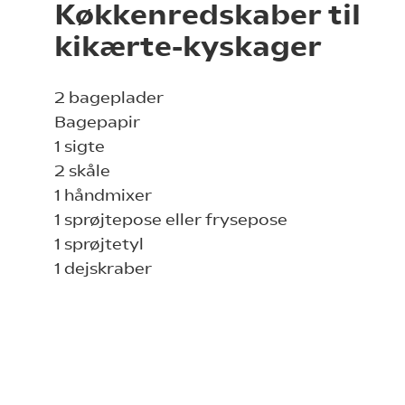
Køkkenredskaber til
kikærte-kyskager
2 bageplader
Bagepapir
1 sigte
2 skåle
1 håndmixer
1 sprøjtepose eller frysepose
1 sprøjtetyl
1 dejskraber