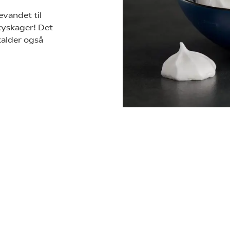
vandet til
kyskager! Det
kalder også