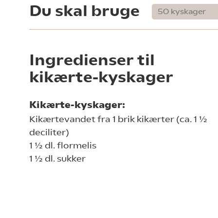
Du skal bruge
Ingredienser til
kikærte-kyskager
Kikærte-kyskager:
Kikærtevandet fra 1 brik kikærter (ca. 1 ½
deciliter)
1 ½ dl. flormelis
1 ½ dl. sukker