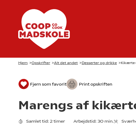
Hjem
>
Opskrifter
>
Alt det andet
>
Desserter og drikke
>
Kikærte
Fjern som favorit
Print opskriften
Marengs af kikær
Samlet tid:
2 timer
Arbejdstid:
30 min.
Sværh