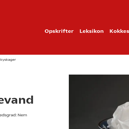
Opskrifter
Leksikon
Kokkes
-kyskager
tevand
edsgrad:
Nem