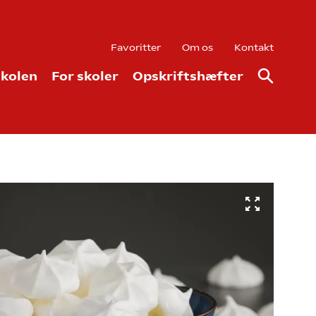
Favoritter
Om os
Kontakt
kolen
For skoler
Opskriftshæfter