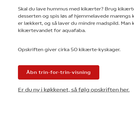
Skal du lave hummus med kikærter? Brug kikærte
desserten og spis løs af hjemmelavede marengs 
er lækkert, og så laver du mindre madspild. Man 
kikærtevandet for aquafaba.
Opskriften giver cirka 50 kikærte-kyskager.
Åbn trin-for-trin-visning
Er du ny i køkkenet, så følg opskriften her.