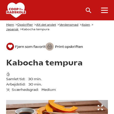
Hjem
>
Opskrifter
>
Alt det andet
>
Verdensmad
>
Asien
>
Japansk
>
Kabocha tempura
Fjern som favorit
Print opskriften
Kabocha tempura
Samlet tid:
30 min.
Arbejdstid:
30 min.
Sværhedsgrad:
Medium