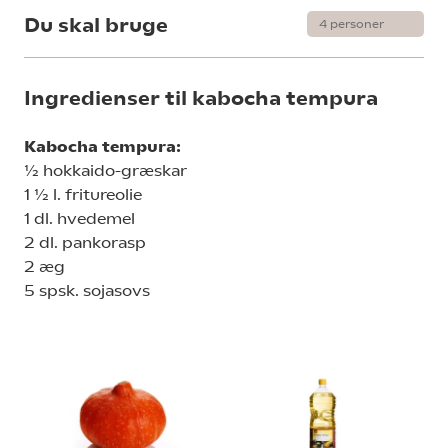
Du skal bruge
Ingredienser til kabocha tempura
Kabocha tempura:
½ hokkaido-græskar
1 ½ l. fritureolie
1 dl. hvedemel
2 dl. pankorasp
2 æg
5 spsk. sojasovs