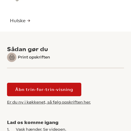
Hulske
Sådan gør du
Print opskriften
Åbn trin-for-trin-visning
Er du ny i køkkenet, så følg opskriften her.
Lad os komme igang
1.
Vask hænder.
Se videoen.