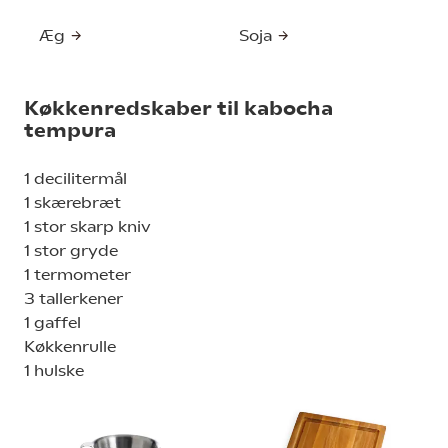
Æg
Soja
Køkkenredskaber til kabocha
tempura
1 decilitermål
1 skærebræt
1 stor skarp kniv
1 stor gryde
1 termometer
3 tallerkener
1 gaffel
Køkkenrulle
1 hulske