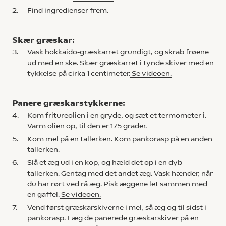
2.
Find ingredienser frem.
Skær græskar:
3.
Vask hokkaido-græskarret grundigt, og skrab frøene
ud med en ske. Skær græskarret i tynde skiver med en
tykkelse på cirka 1 centimeter.
Se videoen.
Panere græskarstykkerne:
4.
Kom fritureolien i en gryde, og sæt et termometer i.
Varm olien op, til den er 175 grader.
5.
Kom mel på en tallerken. Kom pankorasp på en anden
tallerken.
6.
Slå et æg ud i en kop, og hæld det op i en dyb
tallerken. Gentag med det andet æg. Vask hænder, når
du har rørt ved rå æg. Pisk æggene let sammen med
en gaffel.
Se videoen.
7.
Vend først græskarskiverne i mel, så æg og til sidst i
pankorasp. Læg de panerede græskarskiver på en