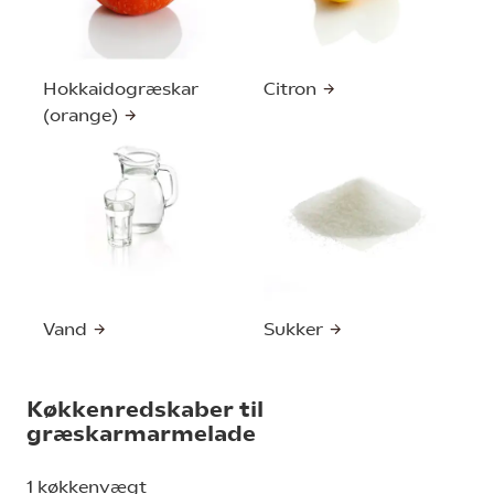
Hokkaidogræskar
Citron
(orange)
Vand
Sukker
Køkkenredskaber til
græskarmarmelade
1 køkkenvægt