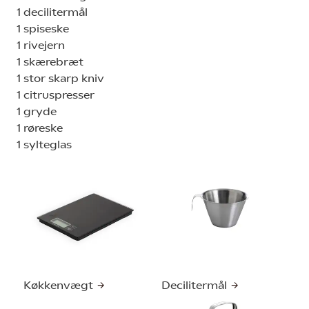
1 decilitermål
1 spiseske
1 rivejern
1 skærebræt
1 stor skarp kniv
1 citruspresser
1 gryde
1 røreske
1 sylteglas
Køkkenvægt
Decilitermål