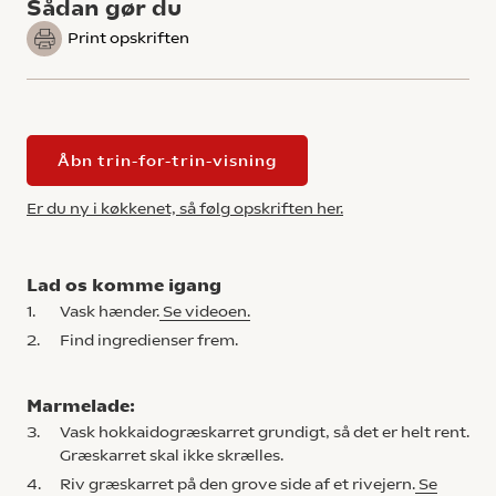
Sådan gør du
Print opskriften
Åbn trin-for-trin-visning
Er du ny i køkkenet, så følg opskriften her.
Lad os komme igang
1.
Vask hænder.
Se videoen.
2.
Find ingredienser frem.
Marmelade:
3.
Vask hokkaidogræskarret grundigt, så det er helt rent.
Græskarret skal ikke skrælles.
4.
Riv græskarret på den grove side af et rivejern.
Se