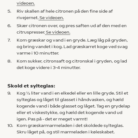
videoen.
5.
Riv skallen af hele citronen på den fine side af
rivejernet.
Se videoen.
6.
Skær citronen over, og pres saften ud af den med en
citruspresser.
Se videoen.
7.
Kom græskar og vand i en gryde. Læg låg på gryden,
og bring vandet i kog. Lad græskarret koge ved svag
varme i 10 minutter.
8.
Kom sukker, citronsaft og citronskal i gryden, og lad
det koge videre i 3-4 minutter.
Skold et sylteglas:
9.
Kog ½ liter vand i en elkedel eller en lille gryde. Stil et
sylteglas og låget til glasset i håndvasken, og hæld
kogende vand i både glasset og låget. Tag en grydelap
eller et viskestykke, og hæld det kogende vand ud
igen. Pas på - det er meget varmt!
10.
Kom græskarmarmeladen i det skoldede sylteglas.
Skru låget på, og stil marmeladen i køleskabet.