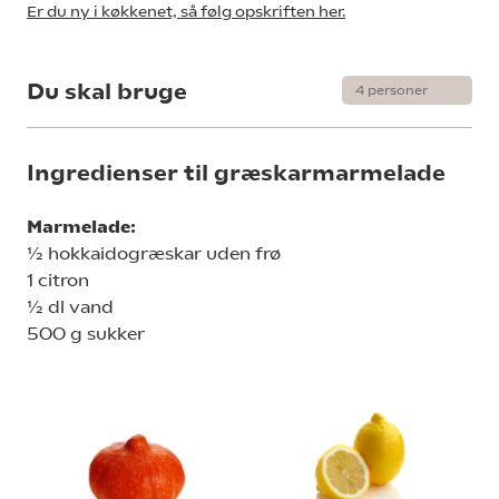
Er du ny i køkkenet, så følg opskriften her.
Du skal bruge
Ingredienser til græskarmarmelade
Marmelade:
½ hokkaidogræskar uden frø
1 citron
½ dl vand
500 g sukker