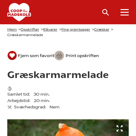
Hjem
>
Opskrifter
>
Råvarer
>
Fine grøntsager
>
Græskar
>
Græskarmarmelade
Fjern som favorit
Print opskriften
Græskarmarmelade
Samlet tid:
30 min.
Arbejdstid:
20 min.
Sværhedsgrad:
Nem