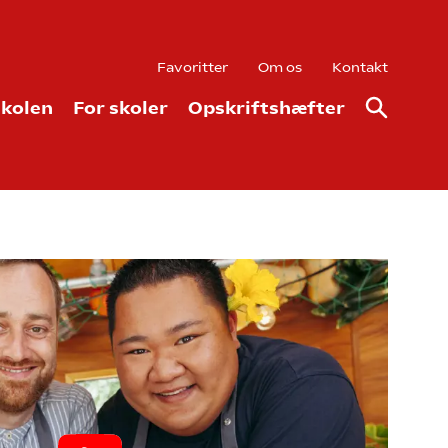
Favoritter
Om os
Kontakt
kolen
For skoler
Opskriftshæfter