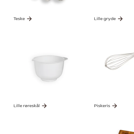
Teske
Lille gryde
Lille røreskål
Piskeris