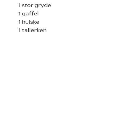
1 stor gryde
1 gaffel
1 hulske
1 tallerken