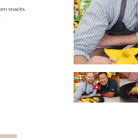
som snacks.
r