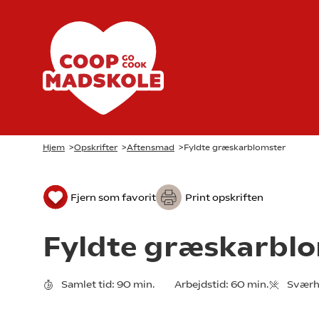
Hjem
>
Opskrifter
>
Aftensmad
>
Fyldte græskarblomster
Fjern som favorit
Print opskriften
Fyldte græskarbl
Samlet tid:
90 min.
Arbejdstid:
60 min.
Sværh