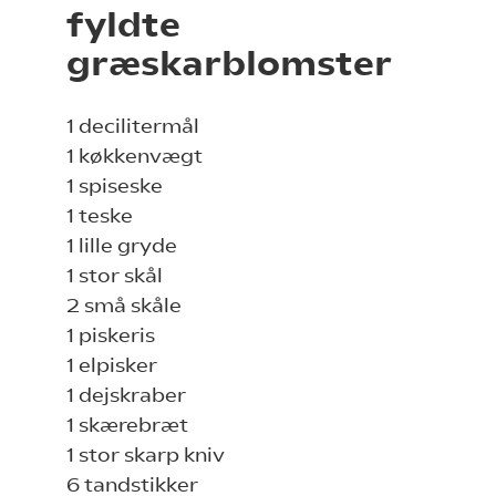
fyldte
græskarblomster
1 decilitermål
1 køkkenvægt
1 spiseske
1 teske
1 lille gryde
1 stor skål
2 små skåle
1 piskeris
1 elpisker
1 dejskraber
1 skærebræt
1 stor skarp kniv
6 tandstikker