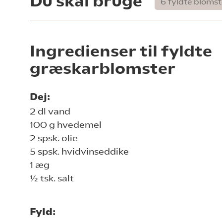
Du skal bruge
Ingredienser til fyldte
græskarblomster
Dej:
2 dl vand
100 g hvedemel
2 spsk. olie
5 spsk. hvidvinseddike
1 æg
½ tsk. salt
Fyld: