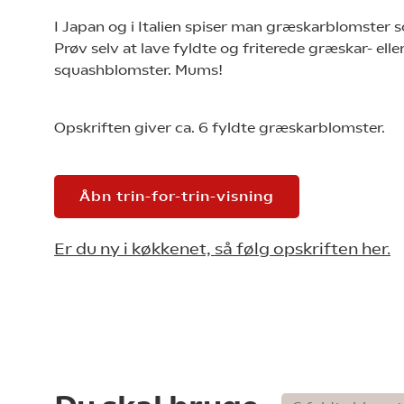
I Japan og i Italien spiser man græskarblomster 
Prøv selv at lave fyldte og friterede græskar- elle
squashblomster. Mums!
Opskriften giver ca. 6 fyldte græskarblomster.
Åbn trin-for-trin-visning
Er du ny i køkkenet, så følg opskriften her.