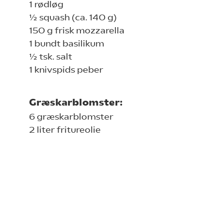
1 rødløg
½ squash (ca. 140 g)
150 g frisk mozzarella
1 bundt basilikum
½ tsk. salt
1 knivspids peber
Græskarblomster:
6 græskarblomster
2 liter fritureolie