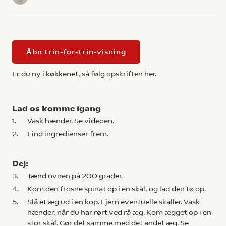
Åbn trin-for-trin-visning
Er du ny i køkkenet, så følg opskriften her.
Lad os komme igang
1.
Vask hænder.
Se videoen.
2.
Find ingredienser frem.
Dej:
3.
Tænd ovnen på 200 grader.
4.
Kom den frosne spinat op i en skål, og lad den tø op.
5.
Slå et æg ud i en kop. Fjern eventuelle skaller. Vask
hænder, når du har rørt ved rå æg. Kom ægget op i en
stor skål. Gør det samme med det andet æg.
Se