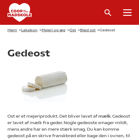
Hjem
>
Leksikon
>
Mejeri og æg
>
Ost
>
Blød ost
>
Gedeost
Gedeost
Ost er et mejeriprodukt. Det bliver lavet af
mælk
. Gedeost
er lavet af mælk fra geder. Nogle gedeoste smager mildt,
mens andre har en mere stærk smag. Du kan komme
gedeost på en skrive franskbrød eller bage den i ovnen, til