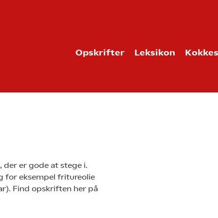
Opskrifter
Leksikon
Kokkes
, der er gode at stege i.
g for eksempel fritureolie
r). Find opskriften her på