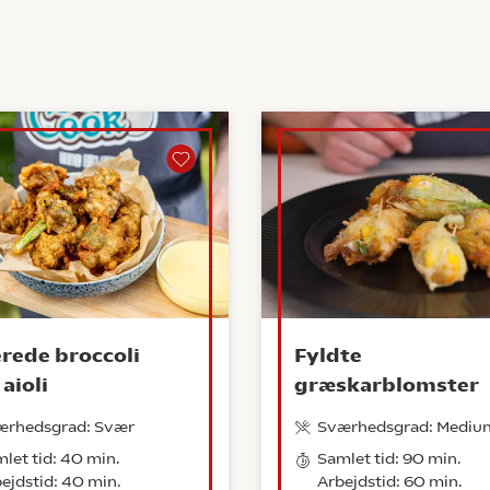
erede broccoli
Fyldte
aioli
græskarblomster
ærhedsgrad: Svær
Sværhedsgrad: Mediu
let tid: 40 min.
Samlet tid: 90 min.
ejdstid: 40 min.
Arbejdstid: 60 min.