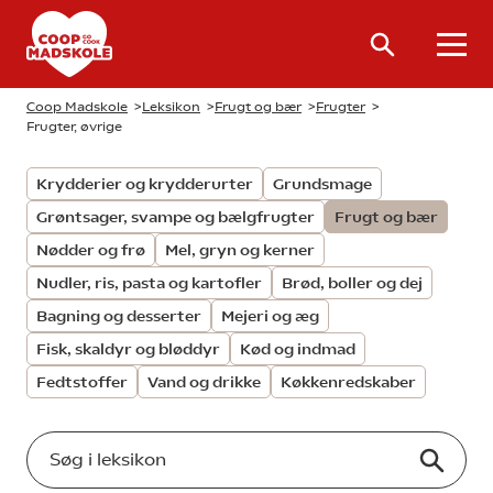
Coop Madskole
>
Leksikon
>
Frugt og bær
>
Frugter
>
Frugter, øvrige
Krydderier og krydderurter
Grundsmage
Grøntsager, svampe og bælgfrugter
Frugt og bær
Nødder og frø
Mel, gryn og kerner
Nudler, ris, pasta og kartofler
Brød, boller og dej
Bagning og desserter
Mejeri og æg
Fisk, skaldyr og bløddyr
Kød og indmad
Fedtstoffer
Vand og drikke
Køkkenredskaber