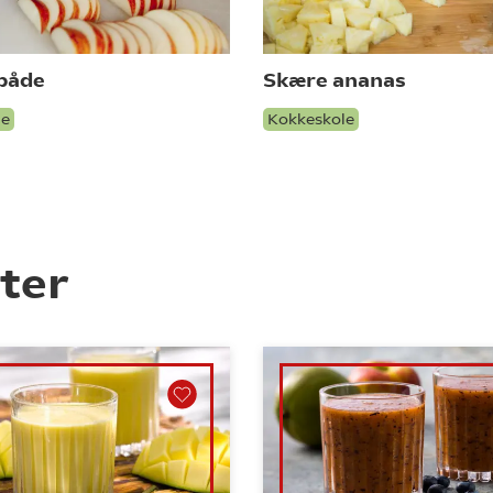
 både
Skære ananas
le
Kokkeskole
ter