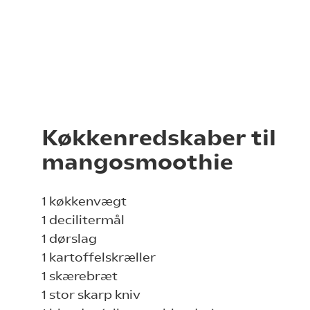
Køkkenredskaber til
mangosmoothie
1 køkkenvægt
1 decilitermål
1 dørslag
1 kartoffelskræller
1 skærebræt
1 stor skarp kniv