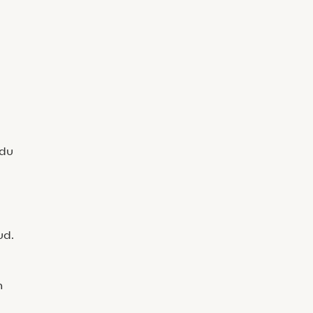
 du
ud.
n