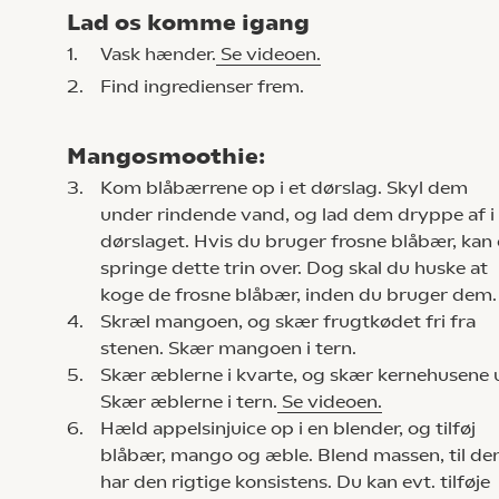
Lad os komme igang
1.
Vask hænder.
Se videoen.
2.
Find ingredienser frem.
Mangosmoothie:
3.
Kom blåbærrene op i et dørslag. Skyl dem
under rindende vand, og lad dem dryppe af i
dørslaget. Hvis du bruger frosne blåbær, kan
springe dette trin over. Dog skal du huske at
koge de frosne blåbær, inden du bruger dem.
4.
Skræl mangoen, og skær frugtkødet fri fra
stenen. Skær mangoen i tern.
5.
Skær æblerne i kvarte, og skær kernehusene 
Skær æblerne i tern.
Se videoen.
6.
Hæld appelsinjuice op i en blender, og tilføj
blåbær, mango og æble. Blend massen, til de
har den rigtige konsistens. Du kan evt. tilføje