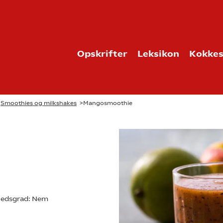
Opskrifter
Leksikon
Kokkes
>
Smoothies og milkshakes
>
Mangosmoothie
edsgrad:
Nem