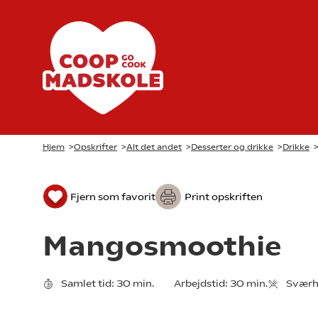
Hjem
>
Opskrifter
>
Alt det andet
>
Desserter og drikke
>
Drikke
Fjern som favorit
Print opskriften
Mangosmoothie
Samlet tid:
30 min.
Arbejdstid:
30 min.
Sværh