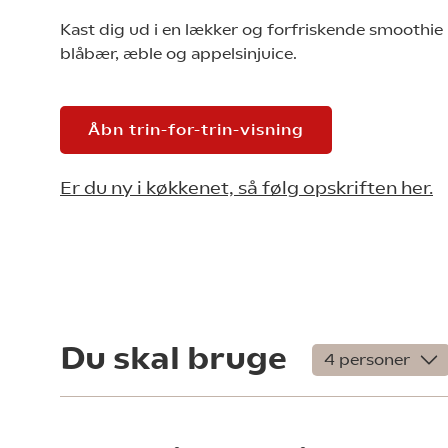
Kast dig ud i en lækker og forfriskende smoothi
blåbær, æble og appelsinjuice.
Åbn trin-for-trin-visning
Er du ny i køkkenet, så følg opskriften her.
Du skal bruge