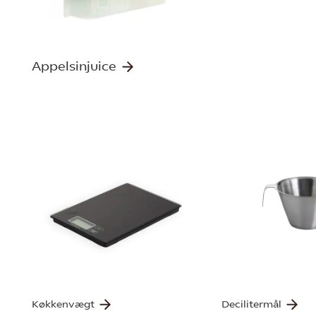
Appelsinjuice
Køkkenvægt
Decilitermål