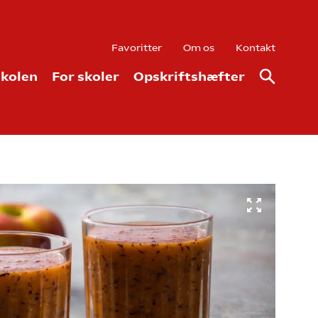
Favoritter
Om os
Kontakt
kolen
For skoler
Opskriftshæfter