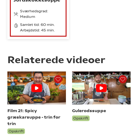
Sværhedsgrad:
Medium
Samlet tid: 60 min.
Arbejdstid: 45 min.
Relaterede videoer
Film 21: Spicy
Gulerodssuppe
græskarsuppe - trin for
Opskrift
trin
Opskrift