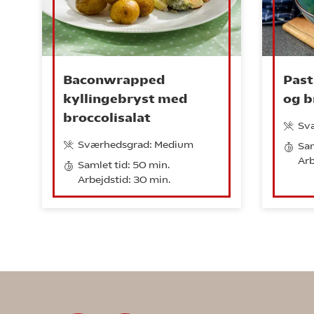
Baconwrapped
Past
kyllingebryst med
og b
broccolisalat
Sv
Sværhedsgrad: Medium
Sam
Arb
Samlet tid: 50 min.
Arbejdstid: 30 min.