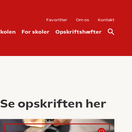
Favoritter
Om os
Kontakt
kolen
For skoler
Opskriftshæfter
Se opskriften her