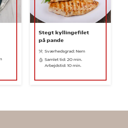
Stegt kyllingefilet
på pande
Sværhedsgrad: Nem
m
Samlet tid: 20 min.
Arbejdstid: 10 min.