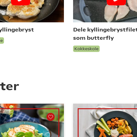
yllingebryst
Dele kyllingebrystfile
som butterfly
le
Kokkeskole
ter