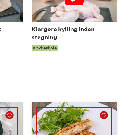
t
Klargøre kylling inden
stegning
Kokkeskole