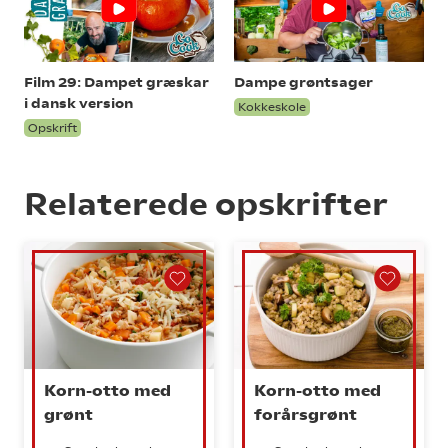
Film 29: Dampet græskar
Dampe grøntsager
i dansk version
Kokkeskole
Opskrift
Relaterede opskrifter
Korn-otto med
Korn-otto med
grønt
forårsgrønt