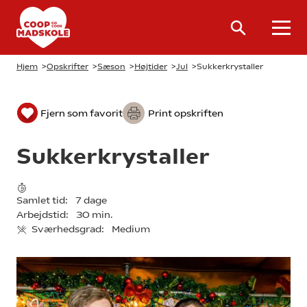
Hjem
>
Opskrifter
>
Sæson
>
Højtider
>
Jul
>
Sukkerkrystaller
Fjern som favorit
Print opskriften
Sukkerkrystaller
Samlet tid:
7 dage
Arbejdstid:
30 min.
Sværhedsgrad:
Medium