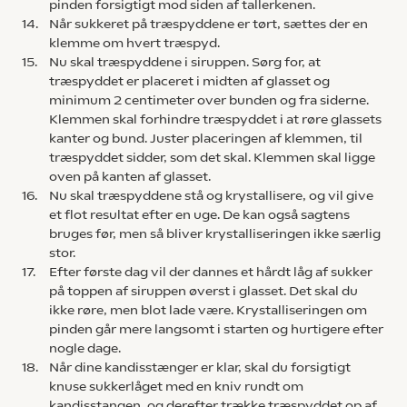
pinden forsigtigt mod siden af tallerkenen.
14.
Når sukkeret på træspyddene er tørt, sættes der en
klemme om hvert træspyd.
15.
Nu skal træspyddene i siruppen. Sørg for, at
træspyddet er placeret i midten af glasset og
minimum 2 centimeter over bunden og fra siderne.
Klemmen skal forhindre træspyddet i at røre glassets
kanter og bund. Juster placeringen af klemmen, til
træspyddet sidder, som det skal. Klemmen skal ligge
oven på kanten af glasset.
16.
Nu skal træspyddene stå og krystallisere, og vil give
et flot resultat efter en uge. De kan også sagtens
bruges før, men så bliver krystalliseringen ikke særlig
stor.
17.
Efter første dag vil der dannes et hårdt låg af sukker
på toppen af siruppen øverst i glasset. Det skal du
ikke røre, men blot lade være. Krystalliseringen om
pinden går mere langsomt i starten og hurtigere efter
nogle dage.
18.
Når dine kandisstænger er klar, skal du forsigtigt
knuse sukkerlåget med en kniv rundt om
kandisstangen, og derefter trække træspyddet op af