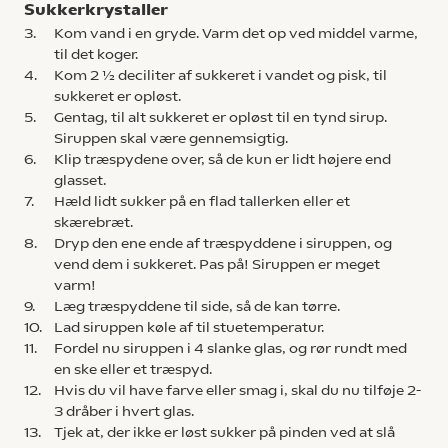
Sukkerkrystaller
3.
Kom vand i en gryde. Varm det op ved middel varme,
til det koger.
4.
Kom 2 ½ deciliter af sukkeret i vandet og pisk, til
sukkeret er opløst.
5.
Gentag, til alt sukkeret er opløst til en tynd sirup.
Siruppen skal være gennemsigtig.
6.
Klip træspydene over, så de kun er lidt højere end
glasset.
7.
Hæld lidt sukker på en flad tallerken eller et
skærebræt.
8.
Dryp den ene ende af træspyddene i siruppen, og
vend dem i sukkeret. Pas på! Siruppen er meget
varm!
9.
Læg træspyddene til side, så de kan tørre.
10.
Lad siruppen køle af til stuetemperatur.
11.
Fordel nu siruppen i 4 slanke glas, og rør rundt med
en ske eller et træspyd.
12.
Hvis du vil have farve eller smag i, skal du nu tilføje 2-
3 dråber i hvert glas.
13.
Tjek at, der ikke er løst sukker på pinden ved at slå