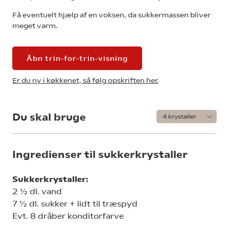
Få eventuelt hjælp af en voksen, da sukkermassen bliver
meget varm.
Åbn trin-for-trin-visning
Er du ny i køkkenet, så følg opskriften her.
Du skal bruge
Ingredienser til sukkerkrystaller
Sukkerkrystaller:
2 ½ dl. vand
7 ½ dl. sukker + lidt til træspyd
Evt. 8 dråber konditorfarve