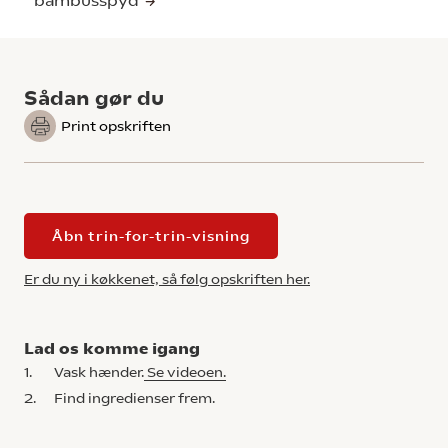
bambusspyd
Sådan gør du
Print opskriften
Åbn trin-for-trin-visning
Er du ny i køkkenet, så følg opskriften her.
Lad os komme igang
1.
Vask hænder.
Se videoen.
2.
Find ingredienser frem.