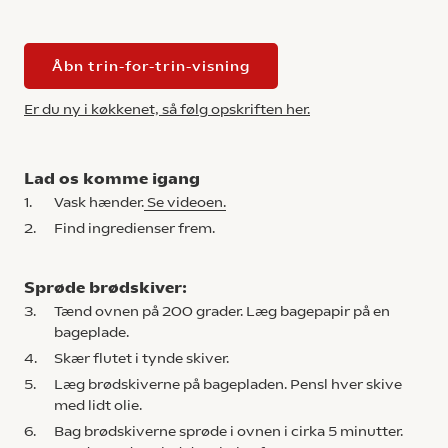
Åbn trin-for-trin-visning
Er du ny i køkkenet, så følg opskriften her.
Lad os komme igang
1.
Vask hænder.
Se videoen.
2.
Find ingredienser frem.
Sprøde brødskiver:
3.
Tænd ovnen på 200 grader. Læg bagepapir på en
bageplade.
4.
Skær flutet i tynde skiver.
5.
Læg brødskiverne på bagepladen. Pensl hver skive
med lidt olie.
6.
Bag brødskiverne sprøde i ovnen i cirka 5 minutter.