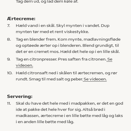
Tag dem ud, og lad dem køle af.
Ærtecreme:
7.
Hæld vand i en skål. Skyl mynten i vandet. Dup
mynten tør med et rent viskestykke.
8.
Tag en blender frem. Kom mynte, madlavningsfløde
og optøede ærter op i blenderen. Blend grundigt, til
det er en cremet mos. Hæld det hele op i en lille skål.
9.
Tag en citronpresser. Pres saften fra citronen.
Se
videoen.
10.
Hæld citronsaft ned i skålen til ærtecremen, og rør
rundt. Smag til med salt og peber.
Se videoen.
Servering:
11.
Skal du have det hele med i madpakken, er det en god
ide at pakke det hele hver for sig. Altså brød i
madkassen, ærtecreme i en lille bøtte med låg og laks
i en anden lille bøtte med låg.