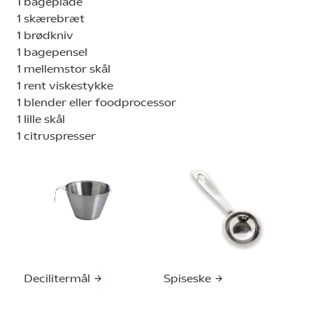
1 bageplade
1 skærebræt
1 brødkniv
1 bagepensel
1 mellemstor skål
1 rent viskestykke
1 blender eller foodprocessor
1 lille skål
1 citruspresser
Decilitermål
Spiseske