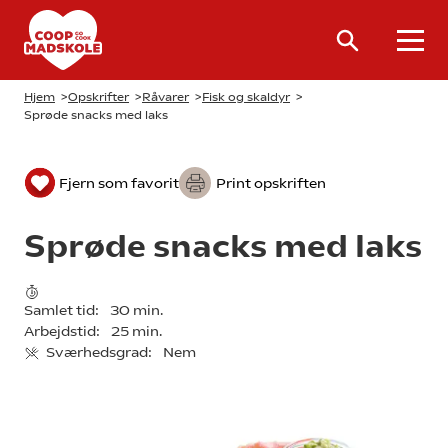
Hjem
>
Opskrifter
>
Råvarer
>
Fisk og skaldyr
>
Sprøde snacks med laks
Fjern som favorit
Print opskriften
Sprøde snacks med laks
Samlet tid:
30 min.
Arbejdstid:
25 min.
Sværhedsgrad:
Nem