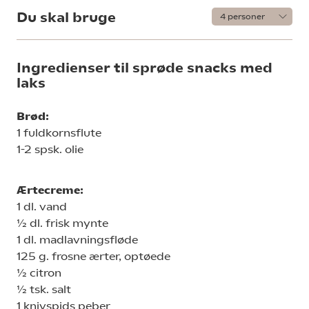
Du skal bruge
Ingredienser til sprøde snacks med
laks
Brød:
1 fuldkornsflute
1-2 spsk. olie
Ærtecreme:
1 dl. vand
½ dl. frisk mynte
1 dl. madlavningsfløde
125 g. frosne ærter, optøede
½ citron
½ tsk. salt
1 knivspids peber