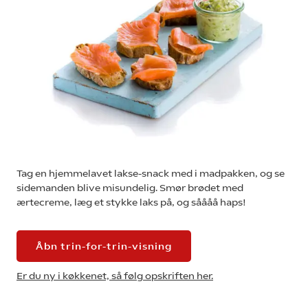
Tag en hjemmelavet lakse-snack med i madpakken, og se
sidemanden blive misundelig. Smør brødet med
ærtecreme, læg et stykke laks på, og såååå haps!
Åbn trin-for-trin-visning
Er du ny i køkkenet, så følg opskriften her.