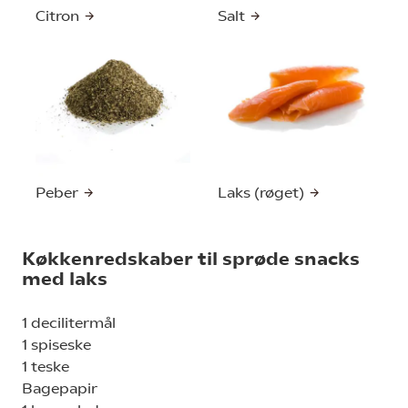
Citron
Salt
Peber
Laks (røget)
Køkkenredskaber til sprøde snacks
med laks
1 decilitermål
1 spiseske
1 teske
Bagepapir