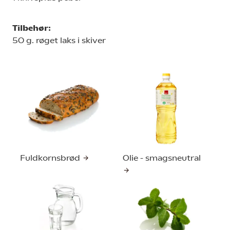
Tilbehør:
50 g. røget laks i skiver
Fuldkornsbrød
Olie - smagsneutral