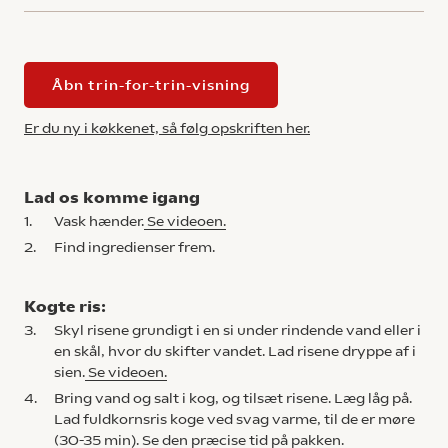
Åbn trin-for-trin-visning
Er du ny i køkkenet, så følg opskriften her.
Lad os komme igang
1.
Vask hænder.
Se videoen.
2.
Find ingredienser frem.
Kogte ris:
3.
Skyl risene grundigt i en si under rindende vand eller i
en skål, hvor du skifter vandet. Lad risene dryppe af i
sien.
Se videoen.
4.
Bring vand og salt i kog, og tilsæt risene. Læg låg på.
Lad fuldkornsris koge ved svag varme, til de er møre
(30-35 min). Se den præcise tid på pakken.