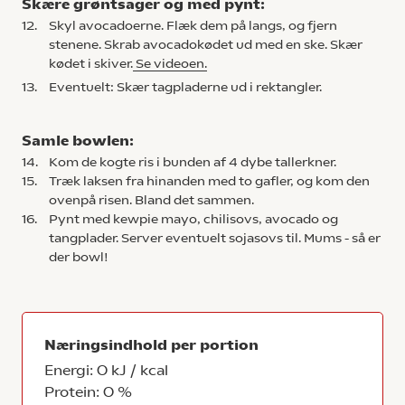
Skære grøntsager og med pynt:
12.
Skyl avocadoerne. Flæk dem på langs, og fjern
stenene. Skrab avocadokødet ud med en ske. Skær
kødet i skiver.
Se videoen.
13.
Eventuelt: Skær tagpladerne ud i rektangler.
Samle bowlen:
14.
Kom de kogte ris i bunden af 4 dybe tallerkner.
15.
Træk laksen fra hinanden med to gafler, og kom den
ovenpå risen. Bland det sammen.
16.
Pynt med kewpie mayo, chilisovs, avocado og
tangplader. Server eventuelt sojasovs til. Mums - så er
der bowl!
Næringsindhold per portion
Energi: 0 kJ / kcal
Protein: 0 %