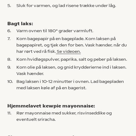
5.
Sluk for varmen, og lad risene trække under låg.
Bagt laks:
6.
Varm ovnen til 180° grader varmluft.
7.
Kom bagepapir på en bageplade. Kom laksen på
bagepapiret, og tjek den for ben. Vask hænder, når du
har rørt ved rå fisk.
Se videoen.
8.
Kom hvidløgspulver, paprika, salt og peber på laksen.
9.
Kom olie på laksen, og gnid krydderierne ind i laksen.
Vask hænder.
10.
Bag laksen i 10-12 minutter i ovnen. Lad bagepladen
med laksen køle af på en bagerist.
Hjemmelavet kewpie mayonnaise:
11.
Rør mayonnaise med sukker, risvinseddike og
eventuelt sriracha.