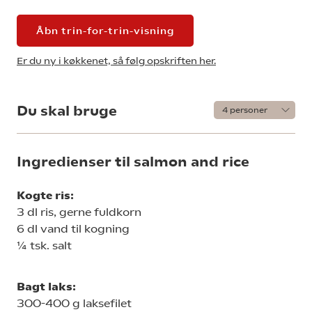
Åbn trin-for-trin-visning
Er du ny i køkkenet, så følg opskriften her.
Du skal bruge
Ingredienser til salmon and rice
Kogte ris:
3 dl ris, gerne fuldkorn
6 dl vand til kogning
¼ tsk. salt
Bagt laks:
300-400 g laksefilet