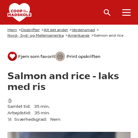
Hjem
>
Opskrifter
>
Alt det andet
>
Verdensmad
>
Nord-, Syd- og Mellemamerika
>
Amerikansk
>
Salmon and rice
Fjern som favorit
Print opskriften
Salmon and rice - laks
med ris
Samlet tid:
35 min.
Arbejdstid:
35 min.
Sværhedsgrad:
Nem