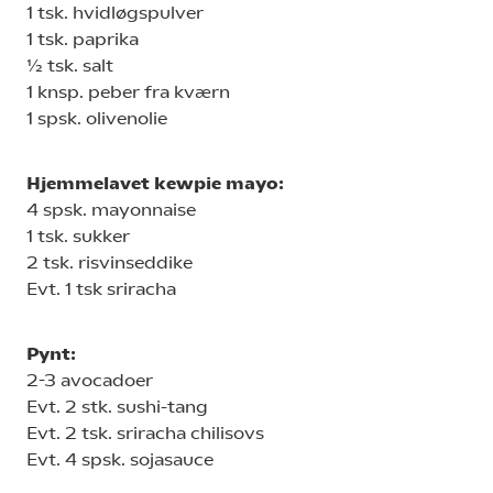
1 tsk. hvidløgspulver
1 tsk. paprika
½ tsk. salt
1 knsp. peber fra kværn
1 spsk. olivenolie
Hjemmelavet kewpie mayo:
4 spsk. mayonnaise
1 tsk. sukker
2 tsk. risvinseddike
Evt. 1 tsk sriracha
Pynt:
2-3 avocadoer
Evt. 2 stk. sushi-tang
Evt. 2 tsk. sriracha chilisovs
Evt. 4 spsk. sojasauce