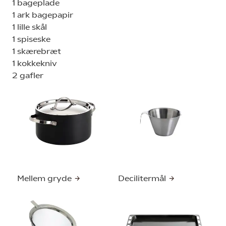
1 bageplade
1 ark bagepapir
1 lille skål
1 spiseske
1 skærebræt
1 kokkekniv
2 gafler
Mellem gryde
Decilitermål