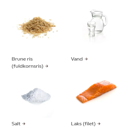
Brune ris
Vand
(fuldkornsris)
Salt
Laks (filet)