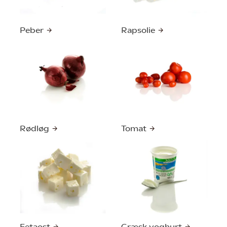
Peber
Rapsolie
Rødløg
Tomat
Fetaost
Græsk yoghurt