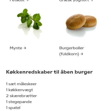
Mynte
Burgerboller
(fuldkorn)
Køkkenredskaber til åben burger
1 sæt måleskeer
1 køkkenvægt
2 skærebrætter
1 stegepande
1 spatel