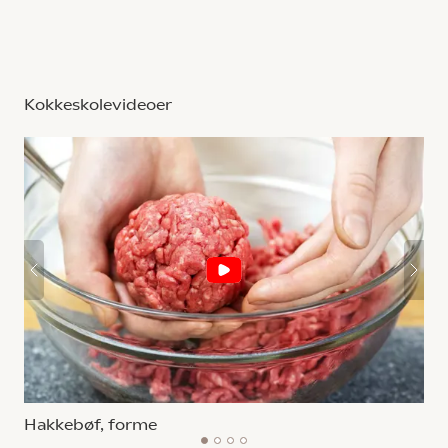
Kokkeskolevideoer
Hakkebøf, forme
1
2
3
4