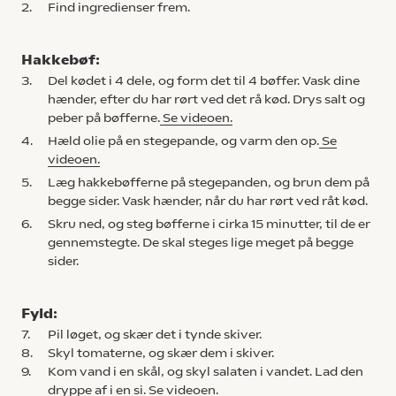
2.
Find ingredienser frem.
Hakkebøf:
3.
Del kødet i 4 dele, og form det til 4 bøffer. Vask dine
hænder, efter du har rørt ved det rå kød. Drys salt og
peber på bøfferne.
Se videoen.
4.
Hæld olie på en stegepande, og varm den op.
Se
videoen.
5.
Læg hakkebøfferne på stegepanden, og brun dem på
begge sider. Vask hænder, når du har rørt ved råt kød.
6.
Skru ned, og steg bøfferne i cirka 15 minutter, til de er
gennemstegte. De skal steges lige meget på begge
sider.
Fyld:
7.
Pil løget, og skær det i tynde skiver.
8.
Skyl tomaterne, og skær dem i skiver.
9.
Kom vand i en skål, og skyl salaten i vandet. Lad den
dryppe af i en si.
Se videoen.