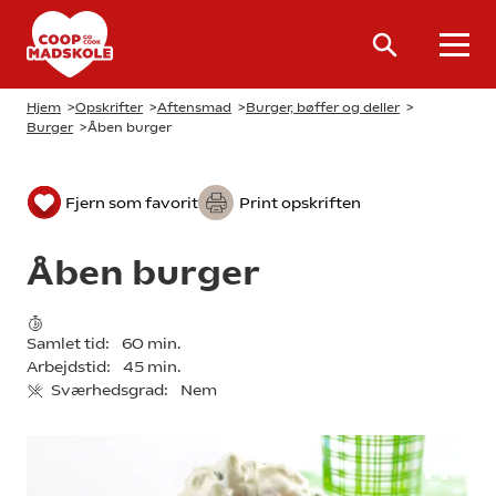
Hjem
>
Opskrifter
>
Aftensmad
>
Burger, bøffer og deller
>
Burger
>
Åben burger
Fjern som favorit
Print opskriften
Åben burger
Samlet tid:
60 min.
Arbejdstid:
45 min.
Sværhedsgrad:
Nem