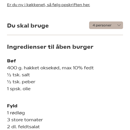
Er du ny i køkkenet, så følg opskriften her.
Du skal bruge
Ingredienser til åben burger
Bøf
400 g. hakket oksekød, max 10% fedt
½ tsk. salt
½ tsk. peber
1 spsk. olie
Fyld
1 rødløg
3 store tomater
2 dl. feldtsalat