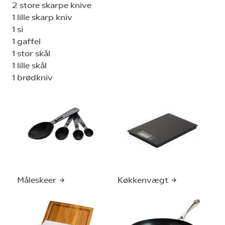
2 store skarpe knive
1 lille skarp kniv
1 si
1 gaffel
1 stor skål
1 lille skål
1 brødkniv
Måleskeer
Køkkenvægt