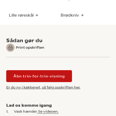
Lille røreskål
Brødkniv
Sådan gør du
Print opskriften
Åbn trin-for-trin-visning
Er du ny i køkkenet, så følg opskriften her.
Lad os komme igang
1.
Vask hænder.
Se videoen.