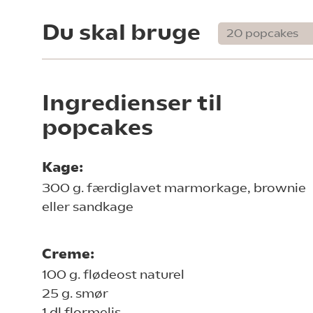
Du skal bruge
Ingredienser til
popcakes
Kage:
300 g. færdiglavet marmorkage, brownie
eller sandkage
Creme:
100 g. flødeost naturel
25 g. smør
1 dl flormelis