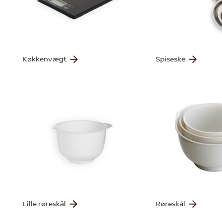
Køkkenvægt
Spiseske
Lille røreskål
Røreskål