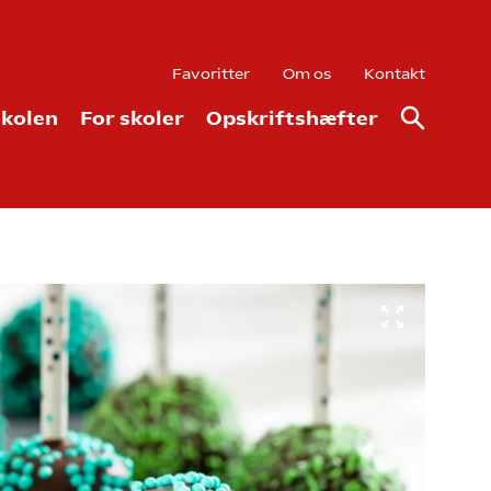
Favoritter
Om os
Kontakt
kolen
For skoler
Opskriftshæfter