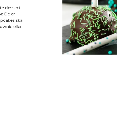
te dessert.
r. De er
opcakes skal
ownie eller