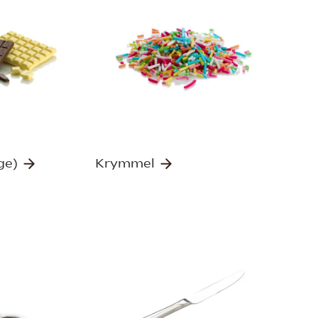
ge)
Krymmel