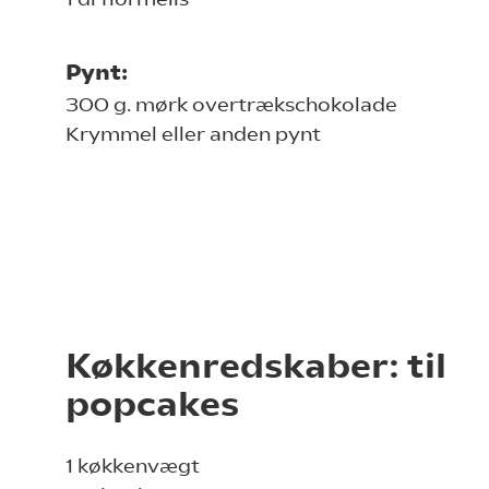
Pynt:
300 g. mørk overtrækschokolade
Krymmel eller anden pynt
Køkkenredskaber: til
popcakes
1 køkkenvægt