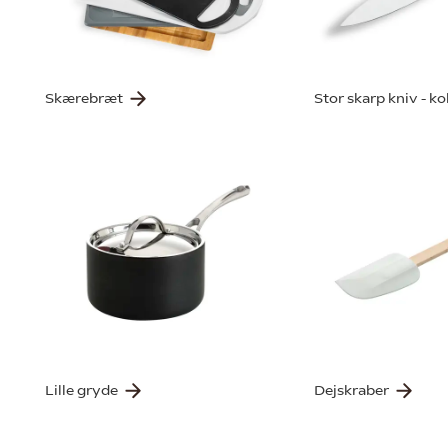
Skærebræt
Stor skarp kniv - k
Lille gryde
Dejskraber