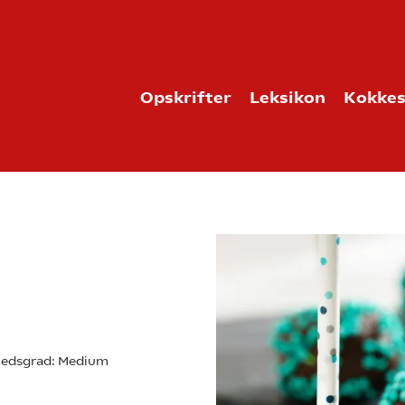
Opskrifter
Leksikon
Kokkes
edsgrad:
Medium