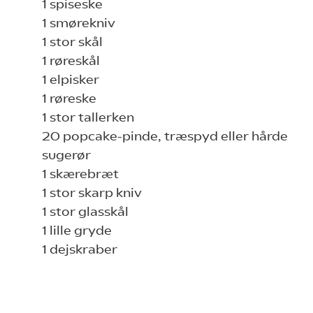
1 spiseske
1 smørekniv
1 stor skål
1 røreskål
1 elpisker
1 røreske
1 stor tallerken
20 popcake-pinde, træspyd eller hårde
sugerør
1 skærebræt
1 stor skarp kniv
1 stor glasskål
1 lille gryde
1 dejskraber