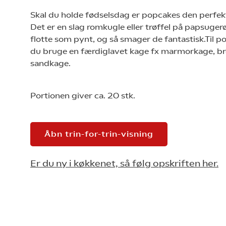
Skal du holde fødselsdag er popcakes den perfek
Det er en slag romkugle eller trøffel på papsugerø
flotte som pynt, og så smager de fantastisk.Til p
du bruge en færdiglavet kage fx marmorkage, br
sandkage.
Portionen giver ca. 20 stk.
Åbn trin-for-trin-visning
Er du ny i køkkenet, så følg opskriften her.