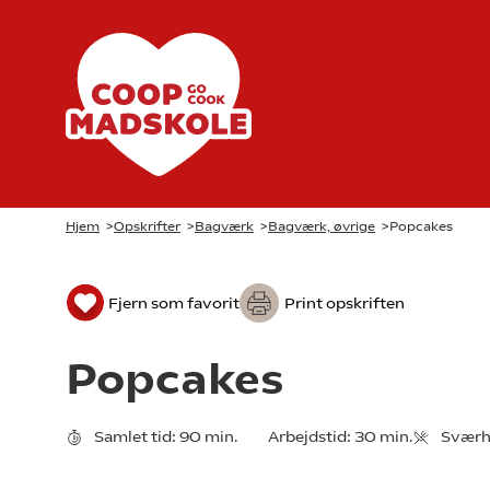
Hjem
>
Opskrifter
>
Bagværk
>
Bagværk, øvrige
>
Popcakes
Fjern som favorit
Print opskriften
Popcakes
Samlet tid:
90 min.
Arbejdstid:
30 min.
Sværh