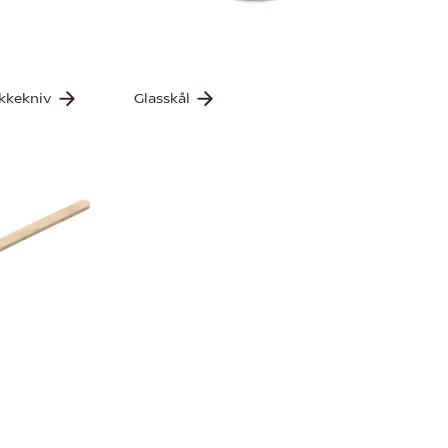
okkekniv
Glasskål