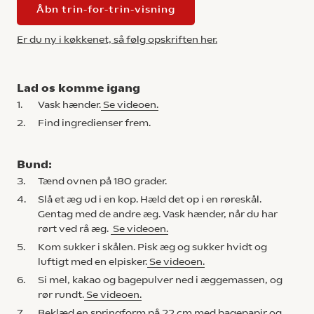
Åbn trin-for-trin-visning
Er du ny i køkkenet, så følg opskriften her.
Lad os komme igang
1.
Vask hænder.
Se videoen.
2.
Find ingredienser frem.
Bund:
3.
Tænd ovnen på 180 grader.
4.
Slå et æg ud i en kop. Hæld det op i en røreskål.
Gentag med de andre æg. Vask hænder, når du har
rørt ved rå æg.
Se videoen.
5.
Kom sukker i skålen. Pisk æg og sukker hvidt og
luftigt med en elpisker.
Se videoen.
6.
Si mel, kakao og bagepulver ned i æggemassen, og
rør rundt.
Se videoen.
7.
Beklæd en springform på 22 cm med bagepapir og