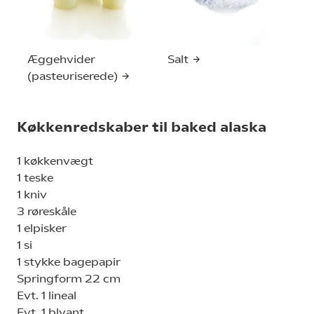
Æggehvider
Salt
(pasteuriserede)
Køkkenredskaber til baked alaska
1 køkkenvægt
1 teske
1 kniv
3 røreskåle
1 elpisker
1 si
1 stykke bagepapir
Springform 22 cm
Evt. 1 lineal
Evt. 1 blyant