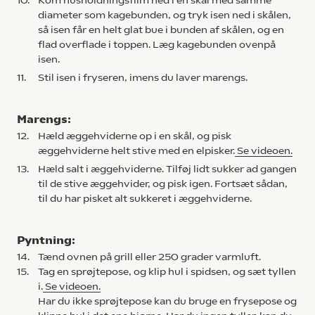
diameter som kagebunden, og tryk isen ned i skålen,
så isen får en helt glat bue i bunden af skålen, og en
flad overflade i toppen. Læg kagebunden ovenpå
isen.
11.
Stil isen i fryseren, imens du laver marengs.
Marengs:
12.
Hæld æggehviderne op i en skål, og pisk
æggehviderne helt stive med en elpisker.
Se videoen.
13.
Hæld salt i æggehviderne. Tilføj lidt sukker ad gangen
til de stive æggehvider, og pisk igen. Fortsæt sådan,
til du har pisket alt sukkeret i æggehviderne.
Pyntning:
14.
Tænd ovnen på grill eller 250 grader varmluft.
15.
Tag en sprøjtepose, og klip hul i spidsen, og sæt tyllen
i.
Se videoen.
Har du ikke sprøjtepose kan du bruge en frysepose og