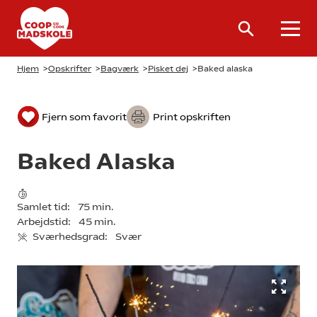
Hjem
>
Opskrifter
>
Bagværk
>
Pisket dej
>
Baked alaska
Fjern som favorit
Print opskriften
Baked Alaska
Samlet tid:
75 min.
Arbejdstid:
45 min.
Sværhedsgrad:
Svær