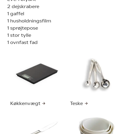
2 dejskrabere
1 gaffel
1 husholdningsfilm
1 sprøjtepose
1 stor tylle
1 ovnfast fad
Køkkenvægt
Teske