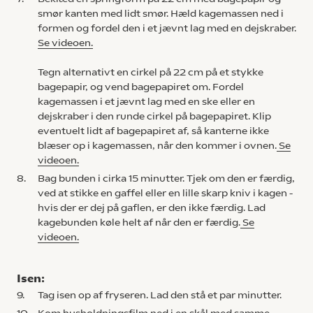
smør kanten med lidt smør. Hæld kagemassen ned i
formen og fordel den i et jævnt lag med en dejskraber.
Se videoen.
Tegn alternativt en cirkel på 22 cm på et stykke
bagepapir, og vend bagepapiret om. Fordel
kagemassen i et jævnt lag med en ske eller en
dejskraber i den runde cirkel på bagepapiret. Klip
eventuelt lidt af bagepapiret af, så kanterne ikke
blæser op i kagemassen, når den kommer i ovnen.
Se
videoen.
8.
Bag bunden i cirka 15 minutter. Tjek om den er færdig,
ved at stikke en gaffel eller en lille skarp kniv i kagen -
hvis der er dej på gaflen, er den ikke færdig. Lad
kagebunden køle helt af når den er færdig.
Se
videoen.
Isen:
9.
Tag isen op af fryseren. Lad den stå et par minutter.
10.
Kom husholdningsfilm ned i en skål med samme