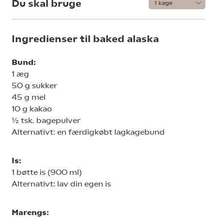
Du skal bruge
Ingredienser til baked alaska
Bund:
1 æg
50 g sukker
45 g mel
10 g kakao
½ tsk. bagepulver
Alternativt: en færdigkøbt lagkagebund
Is:
1 bøtte is (900 ml)
Alternativt: lav din egen is
Marengs: