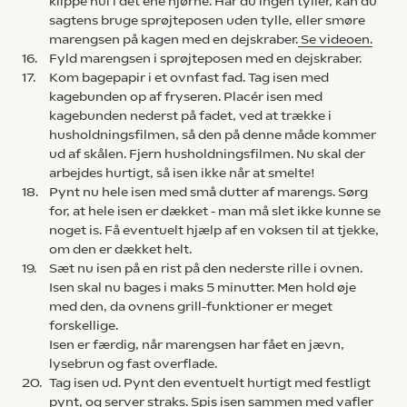
klippe hul i det ene hjørne. Har du ingen tyller, kan du
sagtens bruge sprøjteposen uden tylle, eller smøre
marengsen på kagen med en dejskraber.
Se videoen.
16.
Fyld marengsen i sprøjteposen med en dejskraber.
17.
Kom bagepapir i et ovnfast fad. Tag isen med
kagebunden op af fryseren. Placér isen med
kagebunden nederst på fadet, ved at trække i
husholdningsfilmen, så den på denne måde kommer
ud af skålen. Fjern husholdningsfilmen. Nu skal der
arbejdes hurtigt, så isen ikke når at smelte!
18.
Pynt nu hele isen med små dutter af marengs. Sørg
for, at hele isen er dækket - man må slet ikke kunne se
noget is. Få eventuelt hjælp af en voksen til at tjekke,
om den er dækket helt.
19.
Sæt nu isen på en rist på den nederste rille i ovnen.
Isen skal nu bages i maks 5 minutter. Men hold øje
med den, da ovnens grill-funktioner er meget
forskellige.
Isen er færdig, når marengsen har fået en jævn,
lysebrun og fast overflade.
20.
Tag isen ud. Pynt den eventuelt hurtigt med festligt
pynt, og server straks. Spis isen sammen med vafler