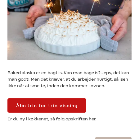
Baked alaska er en bagt is. Kan man bage is? Jeps, det kan
man godt! Men det kræver, at du arbejder hurtigt, så isen
ikke når at smelte, inden den kommer i ovnen.
Åbn trin-for-trin-visning
Er du ny i køkkenet, så følg opskriften her.