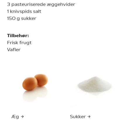
3 pasteuriserede æggehvider
1 knivspids salt
150 g sukker
Tilbehør:
Frisk frugt
Vafler
Æg
Sukker