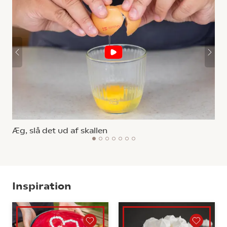
Æg, slå det ud af skallen
1
2
3
4
5
6
7
Inspiration