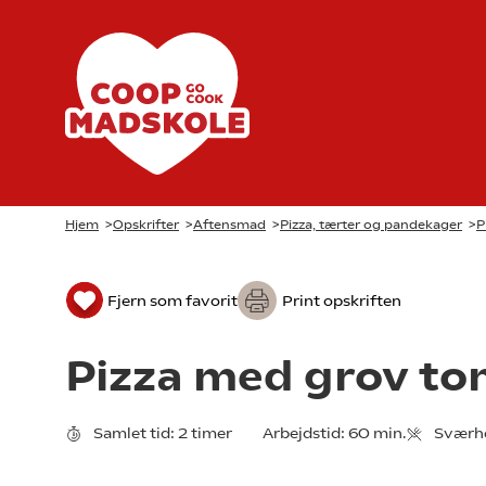
Hjem
>
Opskrifter
>
Aftensmad
>
Pizza, tærter og pandekager
>
P
Fjern som favorit
Print opskriften
Pizza med grov t
Samlet tid:
2 timer
Arbejdstid:
60 min.
Sværh