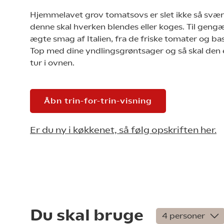
Hjemmelavet grov tomatsovs er slet ikke så svært
denne skal hverken blendes eller koges. Til geng
ægte smag af Italien, fra de friske tomater og b
Top med dine yndlingsgrøntsager og så skal den e
tur i ovnen.
Åbn trin-for-trin-visning
Er du ny i køkkenet, så følg opskriften her.
Du skal bruge