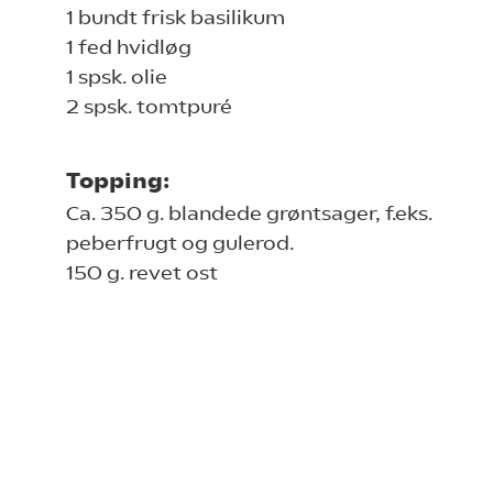
1 bundt frisk basilikum
1 fed hvidløg
1 spsk. olie
2 spsk. tomtpuré
Topping:
Ca. 350 g. blandede grøntsager, f.eks.
peberfrugt og gulerod.
150 g. revet ost