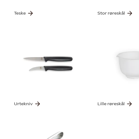
Teske
Stor røreskål
Urtekniv
Lille røreskål