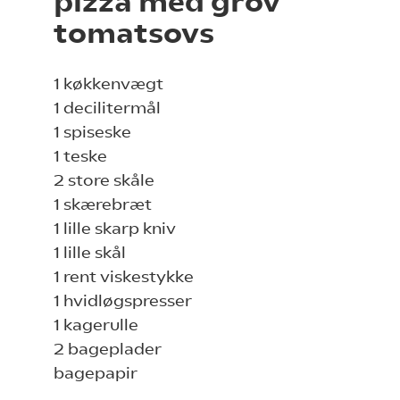
pizza med grov
tomatsovs
1 køkkenvægt
1 decilitermål
1 spiseske
1 teske
2 store skåle
1 skærebræt
1 lille skarp kniv
1 lille skål
1 rent viskestykke
1 hvidløgspresser
1 kagerulle
2 bageplader
bagepapir