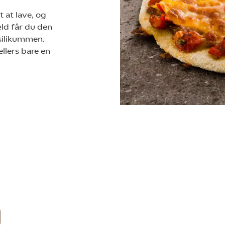
 at lave, og
æld får du den
asilikummen.
llers bare en