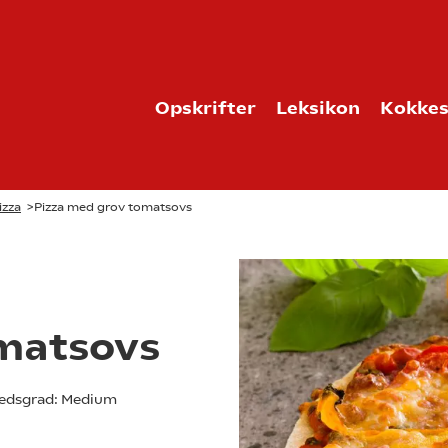
Opskrifter
Leksikon
Kokkes
izza
>
Pizza med grov tomatsovs
omatsovs
edsgrad:
Medium