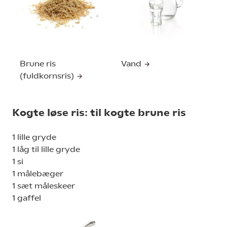
Brune ris
Vand
(fuldkornsris)
Kogte løse ris: til kogte brune ris
1 lille gryde
1 låg til lille gryde
1 si
1 målebæger
1 sæt måleskeer
1 gaffel