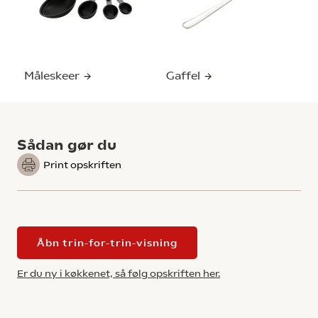
Måleskeer
Gaffel
Sådan gør du
Print opskriften
Åbn trin-for-trin-visning
Er du ny i køkkenet, så følg opskriften her.