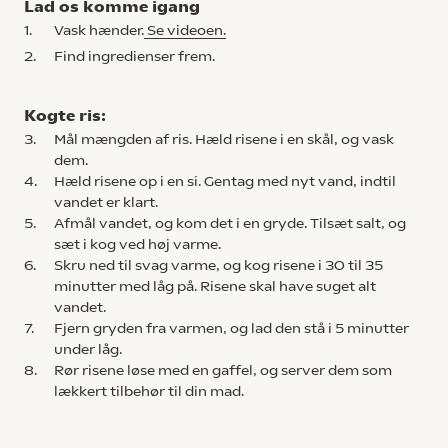
Lad os komme igang
1.
Vask hænder.
Se videoen.
2.
Find ingredienser frem.
Kogte ris:
3.
Mål mængden af ris. Hæld risene i en skål, og vask
dem.
4.
Hæld risene op i en si. Gentag med nyt vand, indtil
vandet er klart.
5.
Afmål vandet, og kom det i en gryde. Tilsæt salt, og
sæt i kog ved høj varme.
6.
Skru ned til svag varme, og kog risene i 30 til 35
minutter med låg på. Risene skal have suget alt
vandet.
7.
Fjern gryden fra varmen, og lad den stå i 5 minutter
under låg.
8.
Rør risene løse med en gaffel, og server dem som
lækkert tilbehør til din mad.