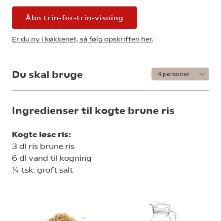
Åbn trin-for-trin-visning
Er du ny i køkkenet, så følg opskriften her.
Du skal bruge
Ingredienser til kogte brune ris
Kogte løse ris:
3 dl ris brune ris
6 dl vand til kogning
¼ tsk. groft salt