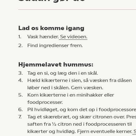
Lad os komme igang
1.
Vask hænder.
Se videoen.
2.
Find ingredienser frem.
Hjemmelavet hummus:
3.
Tag en si, og læg den i en skål.
4.
Hæld kikærterne i sien, så væsken fra dåsen
løber ned i skålen. Gem væsken.
5.
Kom kikærterne i en minihakker eller
foodprocesser.
6.
Pil hvidløget, og kom det op i foodprocessore
7.
Tag et skærebræt, og skær citronen over. Pre
saften fra ½ citron ned i foodprocesseren til
kikærter og hvidløg. Fjern eventuelle kerner.
S