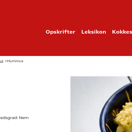
Opskrifter
Leksikon
Kokkes
vs
>
Hummus
edsgrad:
Nem