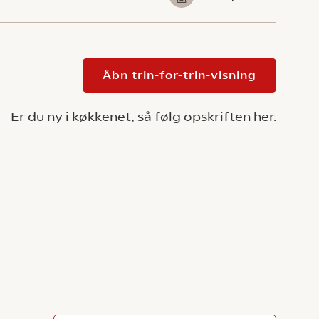
Åbn trin-for-trin-visning
Er du ny i køkkenet, så følg opskriften her.