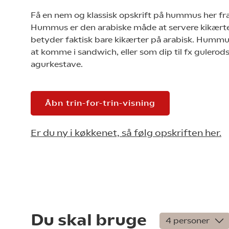
Få en nem og klassisk opskrift på hummus her fr
Hummus er den arabiske måde at servere kikærte
betyder faktisk bare kikærter på arabisk. Hummus
at komme i sandwich, eller som dip til fx gulerod
agurkestave.
Åbn trin-for-trin-visning
Er du ny i køkkenet, så følg opskriften her.
Du skal bruge