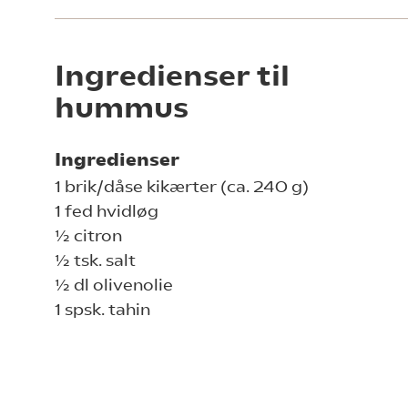
Ingredienser til
hummus
Ingredienser
1 brik/dåse kikærter (ca. 240 g)
1 fed hvidløg
½ citron
½ tsk. salt
½ dl olivenolie
1 spsk. tahin