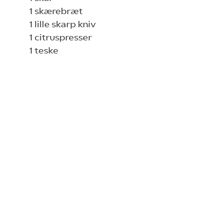
1 skærebræt
1 lille skarp kniv
1 citruspresser
1 teske