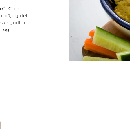
a GoCook.
r på, og det
 er godt til
s- og