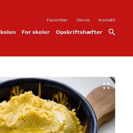
Favoritter
Om os
Kontakt
kolen
For skoler
Opskriftshæfter