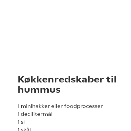
Køkkenredskaber til
hummus
1 minihakker eller foodprocesser
1 decilitermål
1 si
1 skål