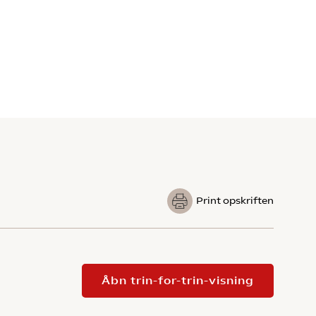
Print opskriften
Åbn trin-for-trin-visning