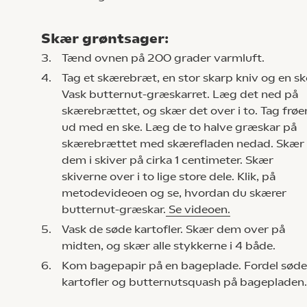
Skær grøntsager:
3.
Tænd ovnen på 200 grader varmluft.
4.
Tag et skærebræt, en stor skarp kniv og en sk
Vask butternut-græskarret. Læg det ned på
skærebrættet, og skær det over i to. Tag frøe
ud med en ske. Læg de to halve græskar på
skærebrættet med skærefladen nedad. Skær
dem i skiver på cirka 1 centimeter. Skær
skiverne over i to lige store dele. Klik, på
metodevideoen og se, hvordan du skærer
butternut-græskar.
Se videoen.
5.
Vask de søde kartofler. Skær dem over på
midten, og skær alle stykkerne i 4 både.
6.
Kom bagepapir på en bageplade. Fordel søde
kartofler og butternutsquash på bagepladen.