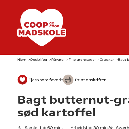
Hjem
>
Opskrifter
>
Råvarer
>
Fine grøntsager
>
Græskar
>
Bagt b
Fjern som favorit
Print opskriften
Bagt butternut-g
sød kartoffel
Samlet tid:
60 min.
Arbejdstid:
30 min.
Sværh