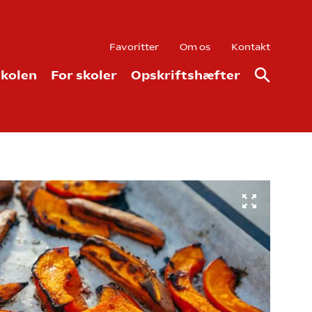
Favoritter
Om os
Kontakt
kolen
For skoler
Opskriftshæfter