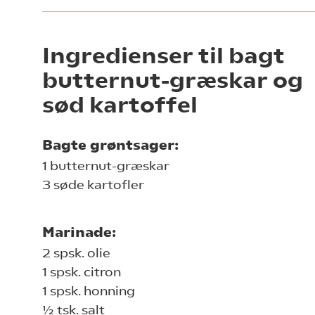
Ingredienser til bagt
butternut-græskar og
sød kartoffel
Bagte grøntsager:
1 butternut-græskar
3 søde kartofler
Marinade:
2 spsk. olie
1 spsk. citron
1 spsk. honning
½ tsk. salt