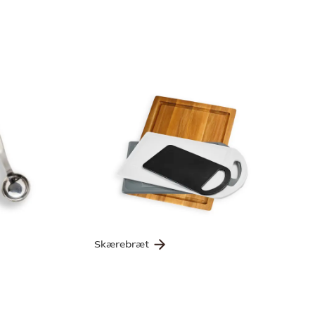
Skærebræt