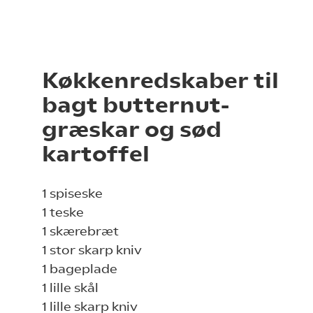
Køkkenredskaber til
bagt butternut-
græskar og sød
kartoffel
1 spiseske
1 teske
1 skærebræt
1 stor skarp kniv
1 bageplade
1 lille skål
1 lille skarp kniv