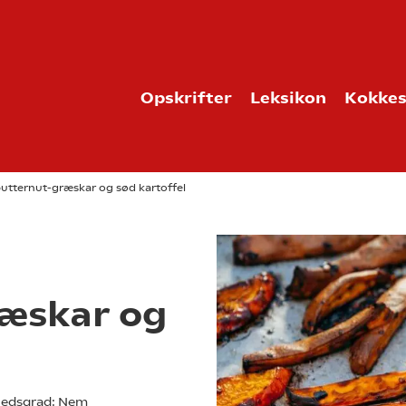
Opskrifter
Leksikon
Kokkes
utternut-græskar og sød kartoffel
ræskar og
edsgrad:
Nem