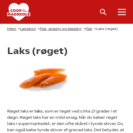
Hjem
>
Leksikon
>
Fisk, skaldyr og bløddyr
>
Fisk
>
Laks (røget)
Laks (røget)
Røget laks er
laks
, som er røget ved cirka 21 grader i et
døgn. Røget laks har en mild smag. Når du køber røget
laks i supermarkedet, er den ofte skåret i tynde skiver. Du
kan også købe tynde skiver af gravad laks. Det betyder, at