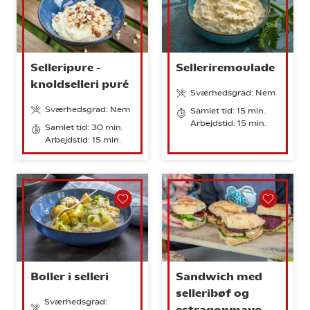
Selleripure -
Selleriremoulade
knoldselleri puré
Sværhedsgrad: Nem
Sværhedsgrad: Nem
Samlet tid: 15 min.
Arbejdstid: 15 min.
Samlet tid: 30 min.
Arbejdstid: 15 min.
Boller i selleri
Sandwich med
selleribøf og
Sværhedsgrad:
estragonmayo