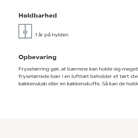
Holdbarhed
1 år på hylden
Opbevaring
Frysetørring gør, at bærrene kan holde sig mege
frysetørrede bær i en lufttæt beholder et tørt ste
køkkenskab eller en køkkenskuffe. Så kan de holde si