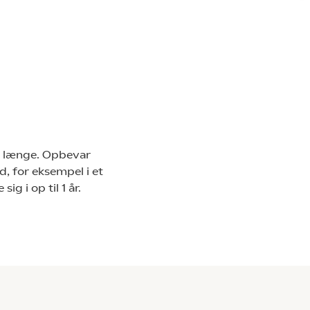
t længe. Opbevar
d, for eksempel i et
g i op til 1 år.