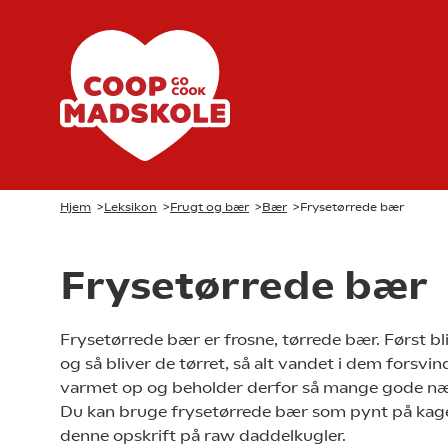
Hjem
>
Leksikon
>
Frugt og bær
>
Bær
>
Frysetørrede bær
Frysetørrede bær
Frysetørrede bær er frosne, tørrede bær. Først bl
og så bliver de tørret, så alt vandet i dem forsvin
varmet op og beholder derfor så mange gode nær
Du kan bruge frysetørrede bær som pynt på kage
denne opskrift på raw daddelkugler.