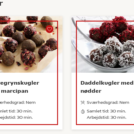
r
egrynskugler
Daddelkugler med
 marcipan
nødder
ærhedsgrad: Nem
Sværhedsgrad: Nem
let tid: 30 min.
Samlet tid: 30 min.
ejdstid: 30 min.
Arbejdstid: 30 min.