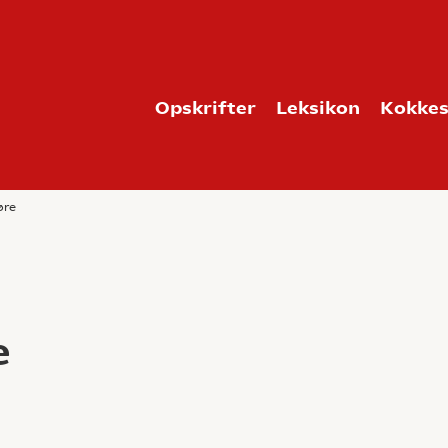
Opskrifter
Leksikon
Kokkes
øre
e