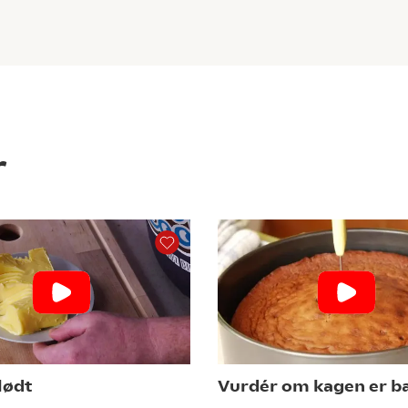
r
lødt
Vurdér om kagen er b