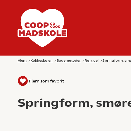
Hjem
>
Kokkeskolen
>
Bagemetoder
>
Rørt dej
>
Springform, sm
Fjern som favorit
Springform, smør