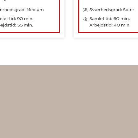
ærhedsgrad: Medium
Sværhedsgrad: Svær
let tid: 90 min.
Samlet tid: 60 min.
ejdstid: 55 min.
Arbejdstid: 40 min.