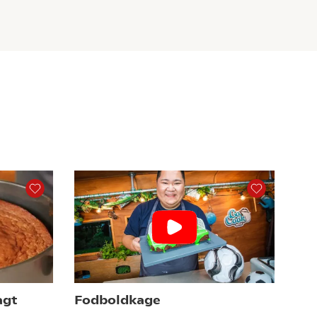
agt
Fodboldkage