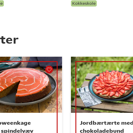
le
Kokkeskole
ter
loweenkage
Jordbærtærte me
 spindelvæv
chokoladebund