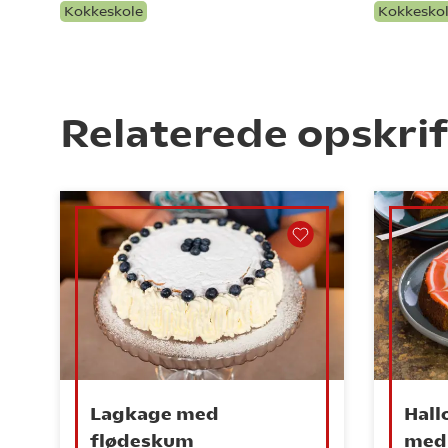
Kokkeskole
Kokkesko
Relaterede opskrif
Lagkage med
Hal
flødeskum
med