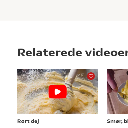
Relaterede videoe
Rørt dej
Smør, b