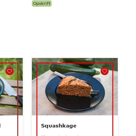
Opskrift
d
Squashkage