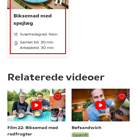
Biksemad med
spejlæg
Sværhedsgrad: Nem
Samlet tid: 30 min.
Arbejdstid: 30 min.
Relaterede videoer
Film 22: Biksemad med
Bøfsandwich
rodfrugter
Opskrift