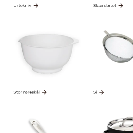
Urtekniv
Skærebræt
Stor røreskål
Si