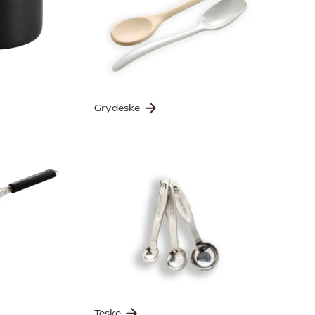
Grydeske
Teske