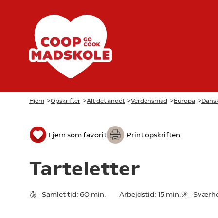
Hjem
>
Opskrifter
>
Alt det andet
>
Verdensmad
>
Europa
>
Dansk
Fjern som favorit
Print opskriften
Tarteletter
Samlet tid:
60 min.
Arbejdstid:
15 min.
Sværhe