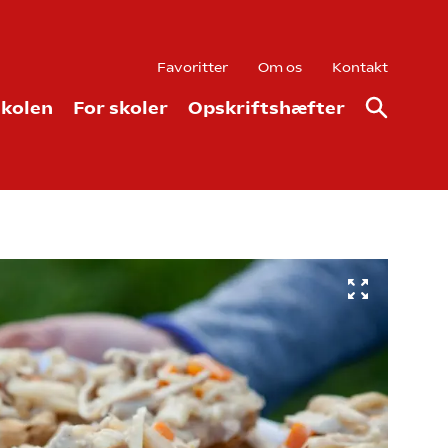
Favoritter
Om os
Kontakt
kolen
For skoler
Opskriftshæfter