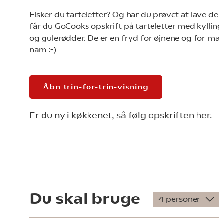
Elsker du tarteletter? Og har du prøvet at lave d
får du GoCooks opskrift på tarteletter med kyllin
og gulerødder. De er en fryd for øjnene og for m
nam :-)
Åbn trin-for-trin-visning
Er du ny i køkkenet, så følg opskriften her.
Du skal bruge