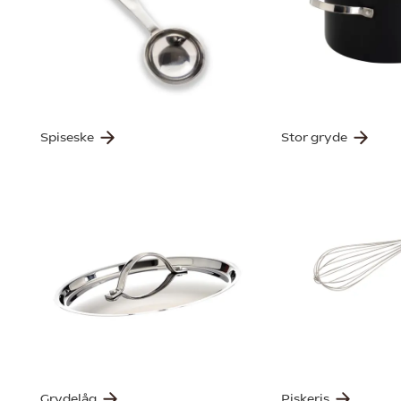
Spiseske
Stor gryde
Grydelåg
Piskeris