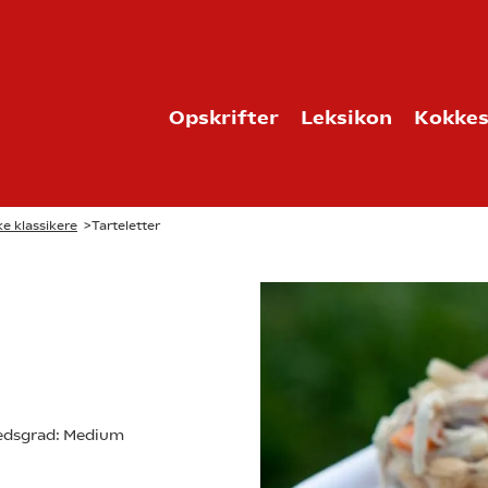
Opskrifter
Leksikon
Kokkes
e klassikere
>
Tarteletter
dsgrad:
Medium