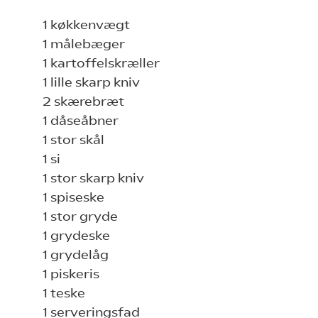
1 køkkenvægt
1 målebæger
1 kartoffelskræller
1 lille skarp kniv
2 skærebræt
1 dåseåbner
1 stor skål
1 si
1 stor skarp kniv
1 spiseske
1 stor gryde
1 grydeske
1 grydelåg
1 piskeris
1 teske
1 serveringsfad