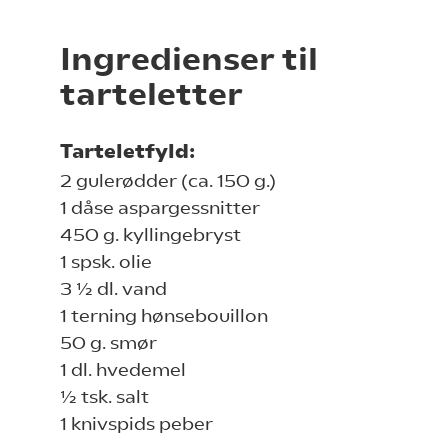
Ingredienser til
tarteletter
Tarteletfyld:
2 gulerødder (ca. 150 g.)
1 dåse aspargessnitter
450 g. kyllingebryst
1 spsk. olie
3 ½ dl. vand
1 terning hønsebouillon
50 g. smør
1 dl. hvedemel
½ tsk. salt
1 knivspids peber