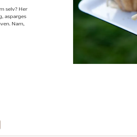
em selv? Her
g, asparges
aven. Nam,