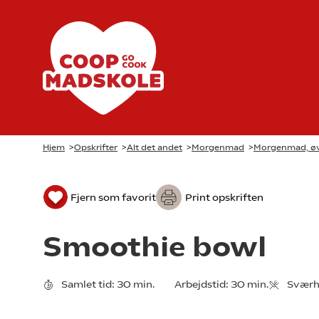
Hjem
>
Opskrifter
>
Alt det andet
>
Morgenmad
>
Morgenmad, øv
Fjern som favorit
Print opskriften
Smoothie bowl
Samlet tid:
30 min.
Arbejdstid:
30 min.
Sværh