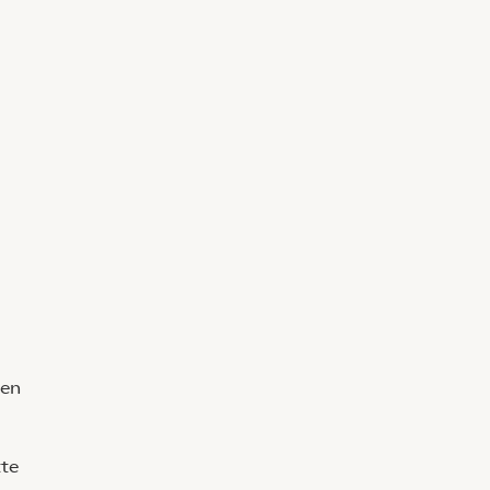
g
 en
tte