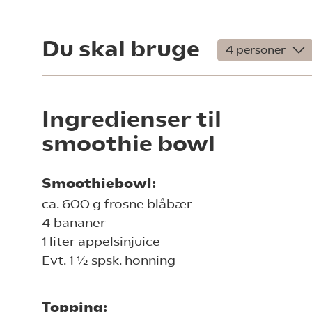
Du skal bruge
Ingredienser til
smoothie bowl
Smoothiebowl:
ca. 600 g frosne blåbær
4 bananer
1 liter appelsinjuice
Evt. 1 ½ spsk. honning
Topping: