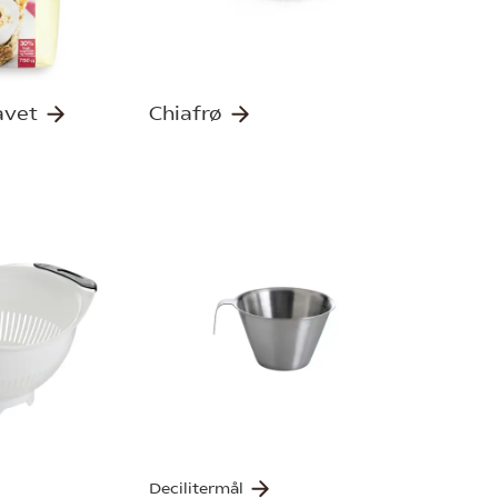
lavet
Chiafrø
Decilitermål