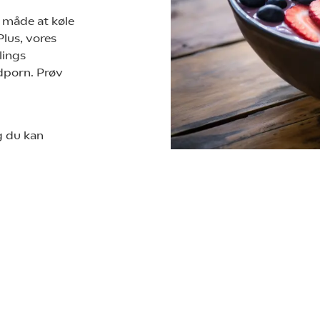
 måde at køle
lus, vores
lings
dporn. Prøv
g du kan