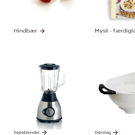
Hindbær
Mysli - færdig
Søjleblender
Dørslag