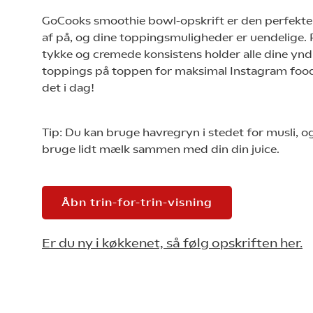
GoCooks smoothie bowl-opskrift er den perfekte
af på, og dine toppingsmuligheder er uendelige. P
tykke og cremede konsistens holder alle dine ynd
toppings på toppen for maksimal Instagram foo
det i dag!
Tip: Du kan bruge havregryn i stedet for musli, o
bruge lidt mælk sammen med din din juice.
Åbn trin-for-trin-visning
Er du ny i køkkenet, så følg opskriften her.