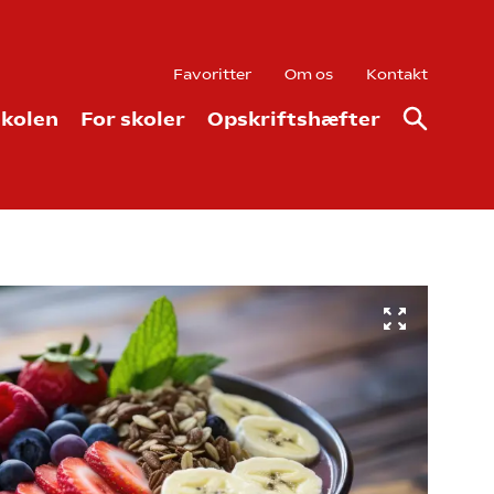
Favoritter
Om os
Kontakt
kolen
For skoler
Opskriftshæfter