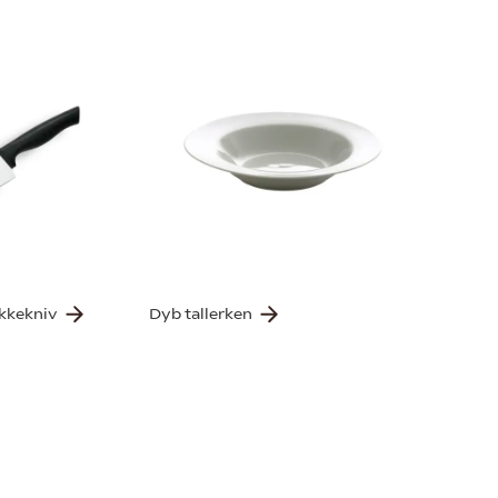
okkekniv
Dyb tallerken