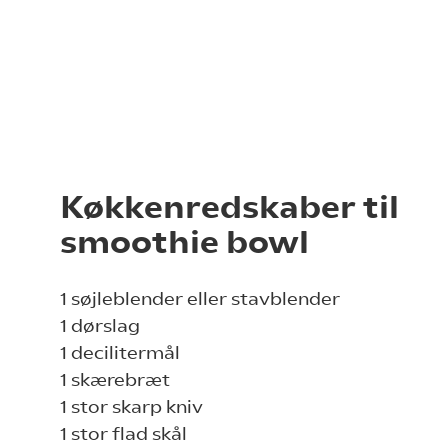
Køkkenredskaber til
smoothie bowl
1 søjleblender eller stavblender
1 dørslag
1 decilitermål
1 skærebræt
1 stor skarp kniv
1 stor flad skål