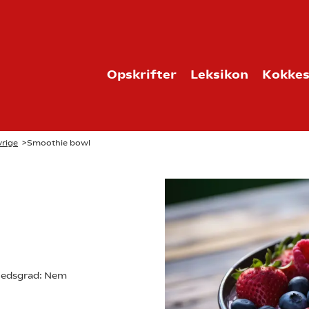
Opskrifter
Leksikon
Kokkes
rige
>
Smoothie bowl
edsgrad:
Nem