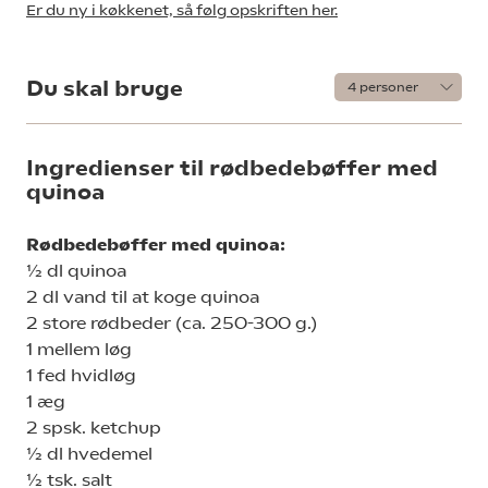
Er du ny i køkkenet, så følg opskriften her.
Du skal bruge
Ingredienser til rødbedebøffer med
quinoa
Rødbedebøffer med quinoa:
½ dl quinoa
2 dl vand til at koge quinoa
2 store rødbeder (ca. 250-300 g.)
1 mellem løg
1 fed hvidløg
1 æg
2 spsk. ketchup
½ dl hvedemel
½ tsk. salt