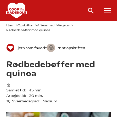
Hjem
>
Opskrifter
>
Aftensmad
>
Vegetar
>
Rødbedebøffer med quinoa
Fjern som favorit
Print opskriften
Rødbedebøffer med
quinoa
Samlet tid:
45 min.
Arbejdstid:
30 min.
Sværhedsgrad:
Medium