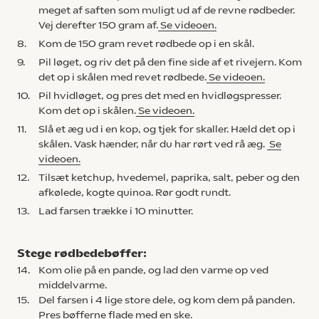
meget af saften som muligt ud af de revne rødbeder.
Vej derefter 150 gram af.
Se videoen.
8.
Kom de 150 gram revet rødbede op i en skål.
9.
Pil løget, og riv det på den fine side af et rivejern. Kom
det op i skålen med revet rødbede.
Se videoen.
10.
Pil hvidløget, og pres det med en hvidløgspresser.
Kom det op i skålen.
Se videoen.
11.
Slå et æg ud i en kop, og tjek for skaller. Hæld det op i
skålen. Vask hænder, når du har rørt ved rå æg.
Se
videoen.
12.
Tilsæt ketchup, hvedemel, paprika, salt, peber og den
afkølede, kogte quinoa. Rør godt rundt.
13.
Lad farsen trække i 10 minutter.
Stege rødbedebøffer:
14.
Kom olie på en pande, og lad den varme op ved
middelvarme.
15.
Del farsen i 4 lige store dele, og kom dem på panden.
Pres bøfferne flade med en ske.