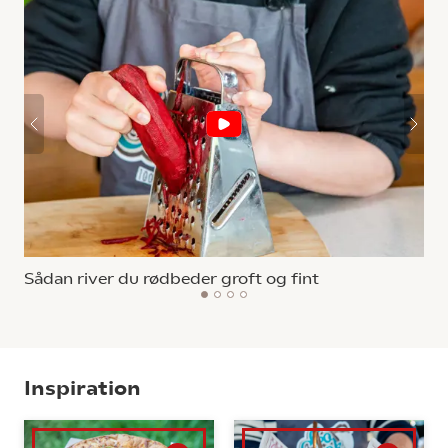
Sådan river du rødbeder groft og fint
1
2
3
4
Inspiration