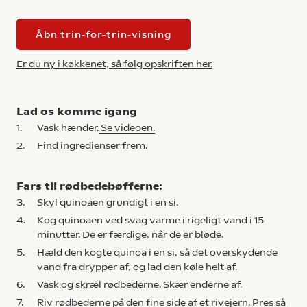
Åbn trin-for-trin-visning
Er du ny i køkkenet, så følg opskriften her.
Lad os komme igang
1.
Vask hænder.
Se videoen.
2.
Find ingredienser frem.
Fars til rødbedebøfferne:
3.
Skyl quinoaen grundigt i en si.
4.
Kog quinoaen ved svag varme i rigeligt vand i 15
minutter. De er færdige, når de er bløde.
5.
Hæld den kogte quinoa i en si, så det overskydende
vand fra drypper af, og lad den køle helt af.
6.
Vask og skræl rødbederne. Skær enderne af.
7.
Riv rødbederne på den fine side af et rivejern. Pres så