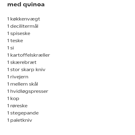
med quinoa
1 køkkenvægt
1 decilitermål
1 spiseske
1 teske
1 si
1 kartoffelskræller
1 skærebræt
1 stor skarp kniv
1 rivejern
1 mellem skål
1 hvidløgspresser
1 kop
1 røreske
1 stegepande
1 paletkniv