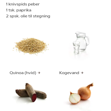
1 knivspids peber
1 tsk. paprika
2 spsk. olie til stegning
Quinoa (hvid)
Kogevand