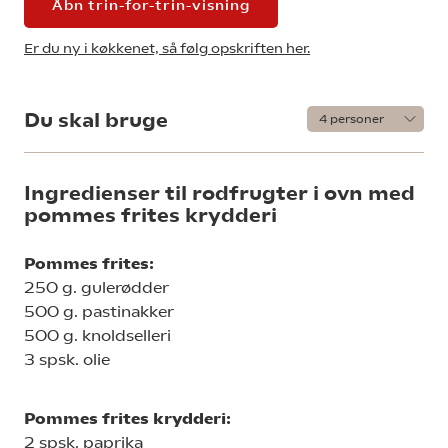
Åbn trin-for-trin-visning
Er du ny i køkkenet, så følg opskriften her.
Du skal bruge
Ingredienser til rodfrugter i ovn med
pommes frites krydderi
Pommes frites:
250 g. gulerødder
500 g. pastinakker
500 g. knoldselleri
3 spsk. olie
Pommes frites krydderi:
2 spsk. paprika