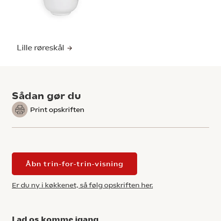
Lille røreskål
Sådan gør du
Print opskriften
Åbn trin-for-trin-visning
Er du ny i køkkenet, så følg opskriften her.
Lad os komme igang