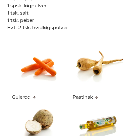
1 spsk. løgpulver
1 tsk. salt
1 tsk. peber
Evt. 2 tsk. hvidløgspulver
Gulerod
Pastinak