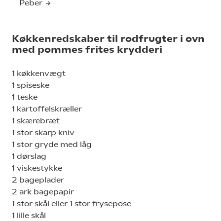
Peber
Køkkenredskaber til rodfrugter i ovn
med pommes frites krydderi
1 køkkenvægt
1 spiseske
1 teske
1 kartoffelskræller
1 skærebræt
1 stor skarp kniv
1 stor gryde med låg
1 dørslag
1 viskestykke
2 bageplader
2 ark bagepapir
1 stor skål eller 1 stor frysepose
1 lille skål