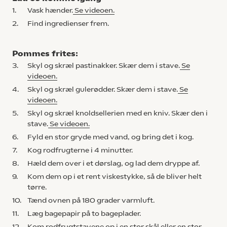
1.
Vask hænder.
Se videoen.
2.
Find ingredienser frem.
Pommes frites:
3.
Skyl og skræl pastinakker. Skær dem i stave.
Se
videoen.
4.
Skyl og skræl gulerødder. Skær dem i stave.
Se
videoen.
5.
Skyl og skræl knoldsellerien med en kniv. Skær den i
stave.
Se videoen.
6.
Fyld en stor gryde med vand, og bring det i kog.
7.
Kog rodfrugterne i 4 minutter.
8.
Hæld dem over i et dørslag, og lad dem dryppe af.
9.
Kom dem op i et rent viskestykke, så de bliver helt
tørre.
10.
Tænd ovnen på 180 grader varmluft.
11.
Læg bagepapir på to bageplader.
12.
Kom rodfrugtstavene op i en stor skål eller en stor