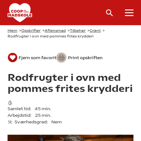
Hjem
>
Opskrifter
>
Aftensmad
>
Tilbehør
>
Grønt
>
Rodfrugter i ovn med pommes frites krydderi
Fjern som favorit
Print opskriften
Rodfrugter i ovn med
pommes frites krydderi
Samlet tid:
45 min.
Arbejdstid:
25 min.
Sværhedsgrad:
Nem