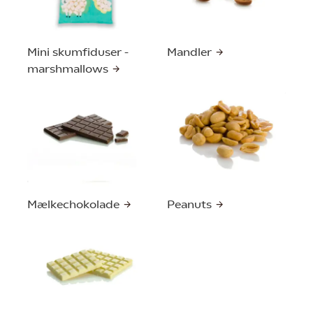
Mini skumfiduser -
Mandler
marshmallows
Mælkechokolade
Peanuts