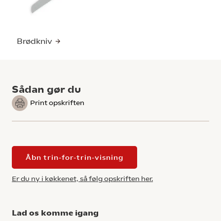
Brødkniv
Sådan gør du
Print opskriften
Åbn trin-for-trin-visning
Er du ny i køkkenet, så følg opskriften her.
Lad os komme igang