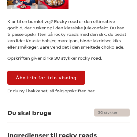
Klar til en bumlet vej? Rocky road er den ultimative
godbid, der rusker op i den klassiske julekonfekt. Du kan
tilpasse opskriften på rocky roads med den slik, du bedst
kan lide: Knuste bolsjer, marcipan, bløde lakridser, kiks
eller småkager. Bare vend det i den smeltede chokolade.
Opskriften giver cirka 30 stykker rocky road.
Åbn trin-for-trin-visning
Er du ny i køkkenet, så følg opskriften her.
Du skal bruge
Ingredienser til rocky roads