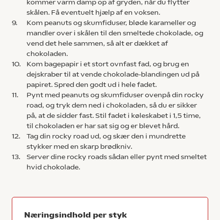
kommer varm damp op af gryden, når du flytter
skålen. Få eventuelt hjælp af en voksen.
9.
Kom peanuts og skumfiduser, bløde karameller og
mandler over i skålen til den smeltede chokolade, og
vend det hele sammen, så alt er dækket af
chokoladen.
10.
Kom bagepapir i et stort ovnfast fad, og brug en
dejskraber til at vende chokolade-blandingen ud på
papiret. Spred den godt ud i hele fadet.
11.
Pynt med peanuts og skumfiduser ovenpå din rocky
road, og tryk dem ned i chokoladen, så du er sikker
på, at de sidder fast. Stil fadet i køleskabet i 1,5 time,
til chokoladen er har sat sig og er blevet hård.
12.
Tag din rocky road ud, og skær den i mundrette
stykker med en skarp brødkniv.
13.
Server dine rocky roads sådan eller pynt med smeltet
hvid chokolade.
Næringsindhold per styk