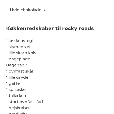
Hvid chokolade
Køkkenredskaber til rocky roads
1 køkkenvægt
1 skærebræt
1 lille skarp kniv
1 bageplade
Bagepapir
1 ovnfast skål
1 lille gryde
1 gaffel
1 spiseske
1 tallerken
1 stort ovnfast fad
1 dejskraber
1 brødkniv