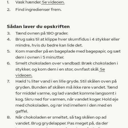
1.
Vask hænder.
Se videoen.
2.
Find ingredienser frem.
Sådan laver du opskriften
3.
Tænd ovnen på 180 grader.
4.
Brug saks til at klippe hver skumfidus i 4 stykker eller
mindre, hvis du bedre kan lide det.
5.
Kom mandler på en bageplade med bagepapir, og sæt
dem i ovnen i 5 minutter.
6.
Smelt chokoladen over vandbad: Bræk chokoladen i
stykker, og kom dem i en stor, ovnfast skål.
Se
videoen.
7.
Hæld ½ liter vand i en lille gryde. Stil skålen oven på
gryden. Bunden af skålen må ikke røre vandet. Tænd
for middel varme, og lad vandet komme langsomt i
kog. Skru ned for varmen, når vandet koger. Hold øje
med chokoladen, og rør ind imellem i den med en
gaffel.
8.
Når chokoladen er smeltet, så tag skålen op ad
vandet. Brug grydelapper. Pas meget på, da der