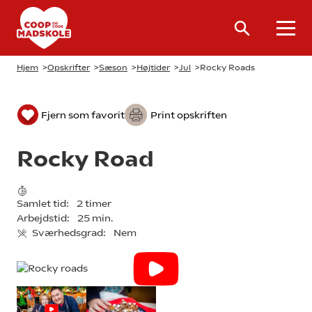
Hjem
>
Opskrifter
>
Sæson
>
Højtider
>
Jul
>
Rocky Roads
Fjern som favorit
Print opskriften
Rocky Road
Samlet tid:
2 timer
Arbejdstid:
25 min.
Sværhedsgrad:
Nem