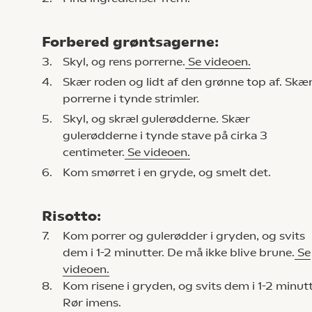
Forbered grøntsagerne:
3.
Skyl, og rens porrerne.
Se videoen.
4.
Skær roden og lidt af den grønne top af. Skæ
porrerne i tynde strimler.
5.
Skyl, og skræl gulerødderne. Skær
gulerødderne i tynde stave på cirka 3
centimeter.
Se videoen.
6.
Kom smørret i en gryde, og smelt det.
Risotto:
7.
Kom porrer og gulerødder i gryden, og svits
dem i 1-2 minutter. De må ikke blive brune.
Se
videoen.
8.
Kom risene i gryden, og svits dem i 1-2 minutt
Rør imens.