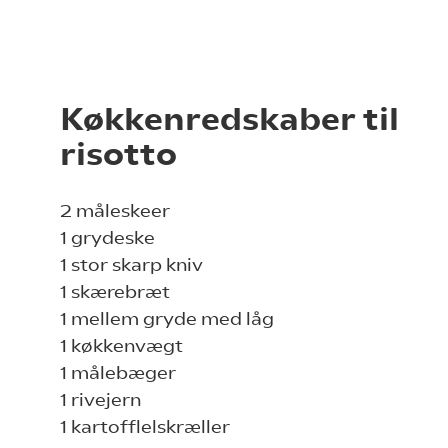
Køkkenredskaber til
risotto
2 måleskeer
1 grydeske
1 stor skarp kniv
1 skærebræt
1 mellem gryde med låg
1 køkkenvægt
1 målebæger
1 rivejern
1 kartofflelskræller