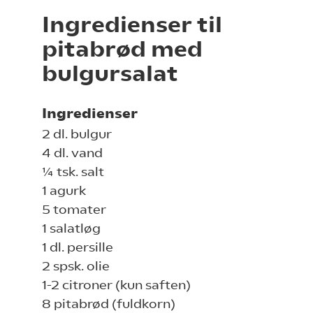
Ingredienser til
pitabrød med
bulgursalat
Ingredienser
2 dl. bulgur
4 dl. vand
¼ tsk. salt
1 agurk
5 tomater
1 salatløg
1 dl. persille
2 spsk. olie
1-2 citroner (kun saften)
8 pitabrød (fuldkorn)