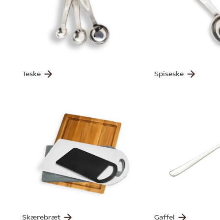
Teske
Spiseske
Skærebræt
Gaffel