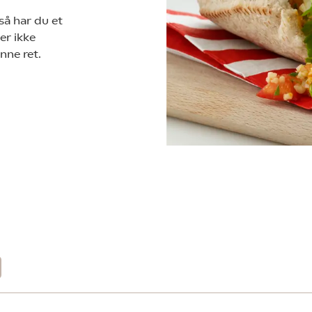
så har du et
er ikke
nne ret.