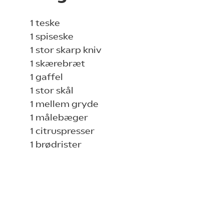
1 teske
1 spiseske
1 stor skarp kniv
1 skærebræt
1 gaffel
1 stor skål
1 mellem gryde
1 målebæger
1 citruspresser
1 brødrister