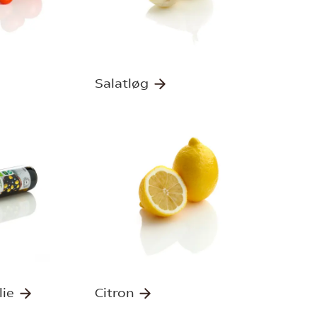
Salatløg
lie
Citron