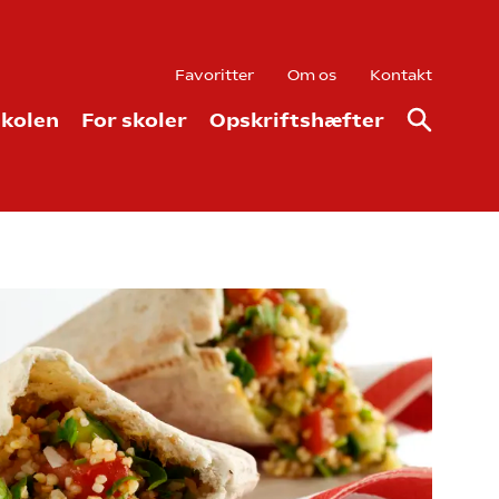
Favoritter
Om os
Kontakt
kolen
For skoler
Opskriftshæfter