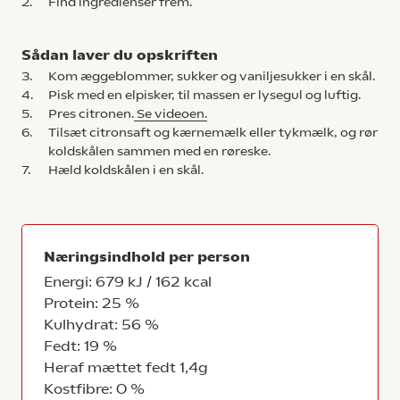
2.
Find ingredienser frem.
Sådan laver du opskriften
3.
Kom æggeblommer, sukker og vaniljesukker i en skål.
4.
Pisk med en elpisker, til massen er lysegul og luftig.
5.
Pres citronen.
Se videoen.
6.
Tilsæt citronsaft og kærnemælk eller tykmælk, og rør
koldskålen sammen med en røreske.
7.
Hæld koldskålen i en skål.
Næringsindhold per person
Energi: 679 kJ / 162 kcal
Protein: 25 %
Kulhydrat: 56 %
Fedt: 19 %
Heraf mættet fedt 1,4g
Kostfibre: 0 %