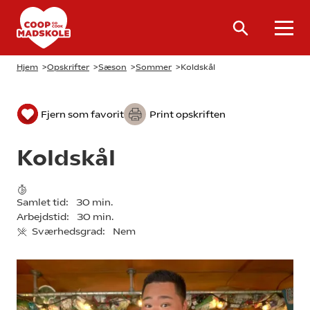
Hjem
>
Opskrifter
>
Sæson
>
Sommer
>
Koldskål
Fjern som favorit
Print opskriften
Koldskål
Samlet tid:
30 min.
Arbejdstid:
30 min.
Sværhedsgrad:
Nem