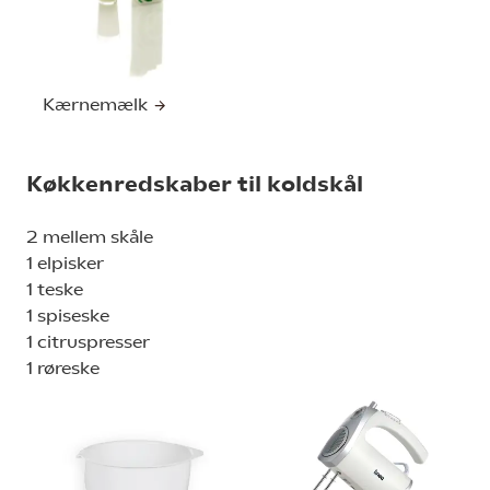
Kærnemælk
Køkkenredskaber til koldskål
2 mellem skåle
1 elpisker
1 teske
1 spiseske
1 citruspresser
1 røreske