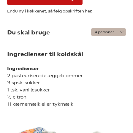
Er du ny i køkkenet, så følg opskriften her.
Du skal bruge
Ingredienser til koldskål
Ingredienser
2 pasteuriserede æggeblommer
3 spsk. sukker
1 tsk. vaniljesukker
½ citron
1 l kærnemælk eller tykmælk