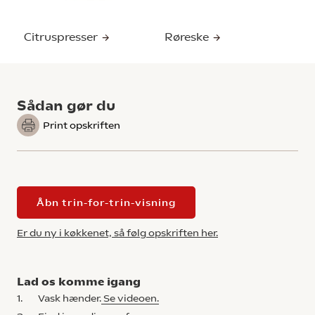
Citruspresser
Røreske
Sådan gør du
Print opskriften
Åbn trin-for-trin-visning
Er du ny i køkkenet, så følg opskriften her.
Lad os komme igang
1.
Vask hænder.
Se videoen.