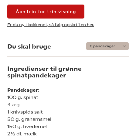
Åbn trin-for-trin-visning
Er du ny i køkkenet, så følg opskriften her.
Du skal bruge
Ingredienser til grønne
spinatpandekager
Pandekager:
100 g. spinat
4 æg
1 knivspids salt
50 g. grahamsmel
150 g. hvedemel
2½ dl. mælk