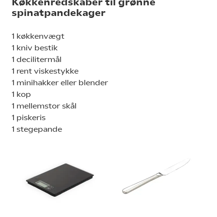
Køkkenredskaber til grønne
spinatpandekager
1 køkkenvægt
1 kniv bestik
1 decilitermål
1 rent viskestykke
1 minihakker eller blender
1 kop
1 mellemstor skål
1 piskeris
1 stegepande