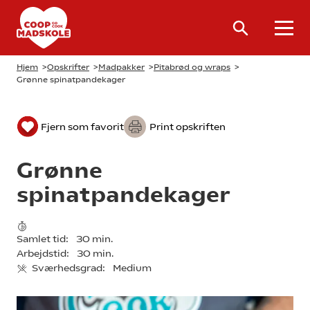
Hjem
>
Opskrifter
>
Madpakker
>
Pitabrød og wraps
>
Grønne spinatpandekager
Fjern som favorit
Print opskriften
Grønne
spinatpandekager
Samlet tid:
30 min.
Arbejdstid:
30 min.
Sværhedsgrad:
Medium