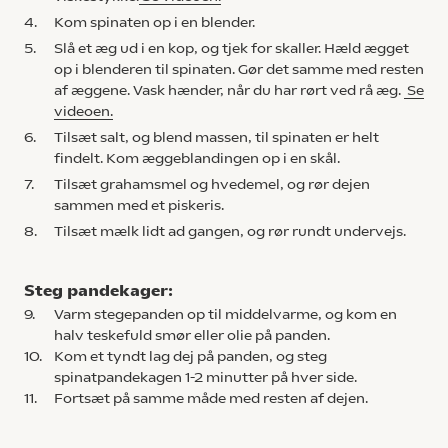
4.
Kom spinaten op i en blender.
5.
Slå et æg ud i en kop, og tjek for skaller. Hæld ægget
op i blenderen til spinaten. Gør det samme med resten
af æggene. Vask hænder, når du har rørt ved rå æg.
Se
videoen.
6.
Tilsæt salt, og blend massen, til spinaten er helt
findelt. Kom æggeblandingen op i en skål.
7.
Tilsæt grahamsmel og hvedemel, og rør dejen
sammen med et piskeris.
8.
Tilsæt mælk lidt ad gangen, og rør rundt undervejs.
Steg pandekager:
9.
Varm stegepanden op til middelvarme, og kom en
halv teskefuld smør eller olie på panden.
10.
Kom et tyndt lag dej på panden, og steg
spinatpandekagen 1-2 minutter på hver side.
11.
Fortsæt på samme måde med resten af dejen.