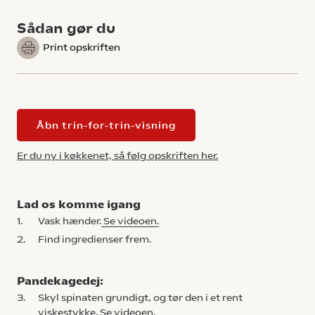
Sådan gør du
Print opskriften
Åbn trin-for-trin-visning
Er du ny i køkkenet, så følg opskriften her.
Lad os komme igang
1.
Vask hænder.
Se videoen.
2.
Find ingredienser frem.
Pandekagedej:
3.
Skyl spinaten grundigt, og tør den i et rent
viskestykke.
Se videoen.