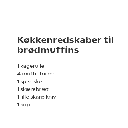
Køkkenredskaber til
brødmuffins
1 kagerulle
4 muffinforme
1 spiseske
1 skærebræt
1 lille skarp kniv
1 kop