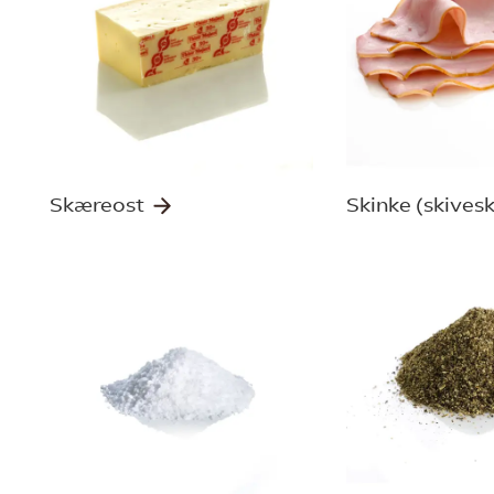
Skæreost
Skinke (skives