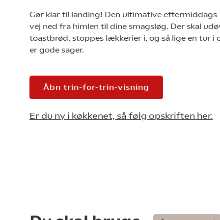
Gør klar til landing! Den ultimative eftermiddags
vej ned fra himlen til dine smagsløg. Der skal u
toastbrød, stoppes lækkerier i, og så lige en tur i
er gode sager.
Åbn trin-for-trin-visning
Er du ny i køkkenet, så følg opskriften her.