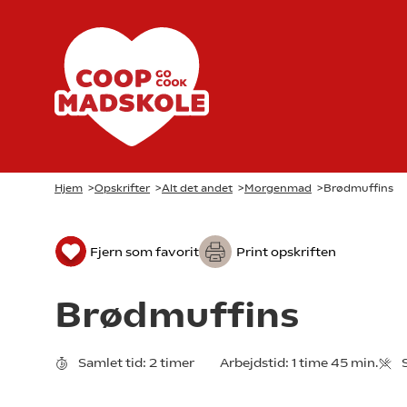
Hjem
>
Opskrifter
>
Alt det andet
>
Morgenmad
>
Brødmuffins
Fjern som favorit
Print opskriften
Brødmuffins
Samlet tid:
2 timer
Arbejdstid:
1 time 45 min.