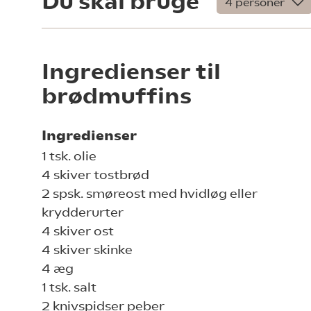
Du skal bruge
Ingredienser til
brødmuffins
Ingredienser
1 tsk. olie
4 skiver tostbrød
2 spsk. smøreost med hvidløg eller
krydderurter
4 skiver ost
4 skiver skinke
4 æg
1 tsk. salt
2 knivspidser peber