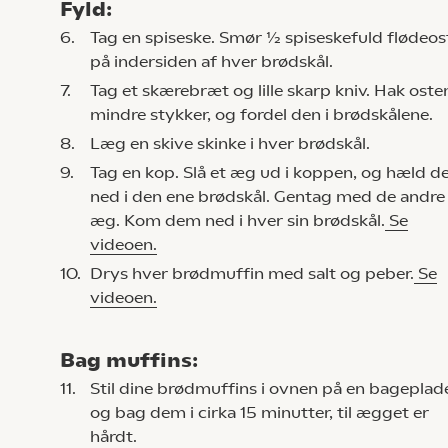
Fyld:
6.
Tag en spiseske. Smør ½ spiseskefuld flødeos
på indersiden af hver brødskål.
7.
Tag et skærebræt og lille skarp kniv. Hak osten
mindre stykker, og fordel den i brødskålene.
8.
Læg en skive skinke i hver brødskål.
9.
Tag en kop. Slå et æg ud i koppen, og hæld d
ned i den ene brødskål. Gentag med de andre
æg. Kom dem ned i hver sin brødskål.
Se
videoen.
10.
Drys hver brødmuffin med salt og peber.
Se
videoen.
Bag muffins:
11.
Stil dine brødmuffins i ovnen på en bageplad
og bag dem i cirka 15 minutter, til ægget er
hårdt.