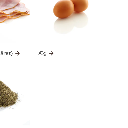
kåret)
Æg