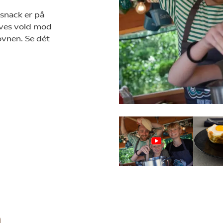
-snack er på
døves vold mod
 ovnen. Se dét