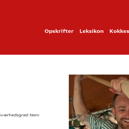
Opskrifter
Leksikon
Kokkes
Sværhedsgrad:
Nem