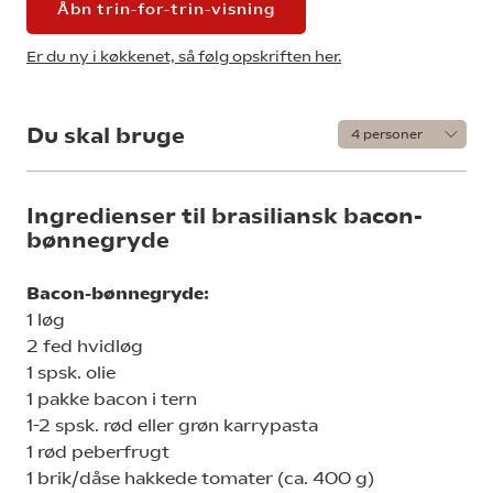
Åbn trin-for-trin-visning
Er du ny i køkkenet, så følg opskriften her.
Du skal bruge
Ingredienser til brasiliansk bacon-
bønnegryde
Bacon-bønnegryde:
1 løg
2 fed hvidløg
1 spsk. olie
1 pakke bacon i tern
1-2 spsk. rød eller grøn karrypasta
1 rød peberfrugt
1 brik/dåse hakkede tomater (ca. 400 g)