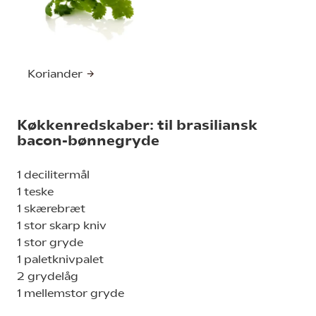
Koriander
Køkkenredskaber: til brasiliansk
bacon-bønnegryde
1 decilitermål
1 teske
1 skærebræt
1 stor skarp kniv
1 stor gryde
1 paletknivpalet
2 grydelåg
1 mellemstor gryde