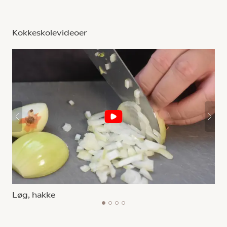
Kokkeskolevideoer
Løg, hakke
1
2
3
4