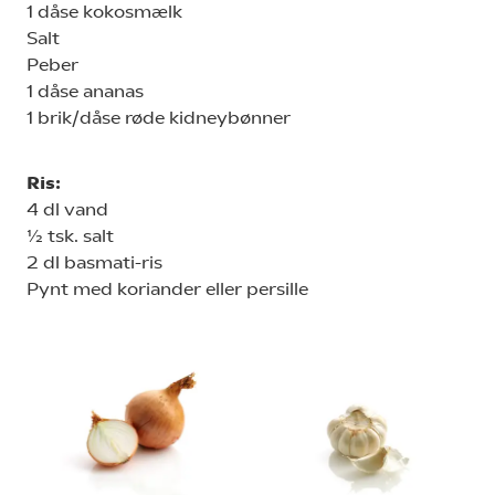
1 dåse kokosmælk
Salt
Peber
1 dåse ananas
1 brik/dåse røde kidneybønner
Ris:
4 dl vand
½ tsk. salt
2 dl basmati-ris
Pynt med koriander eller persille