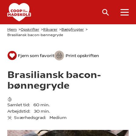
Hjem
>
Opskrifter
>
Råvarer
>
Bælgfrugter
>
Brasiliansk bacon-bønnegryde
Fjern som favorit
Print opskriften
Brasiliansk bacon-
bønnegryde
Samlet tid:
60 min.
Arbejdstid:
30 min.
Sværhedsgrad:
Medium