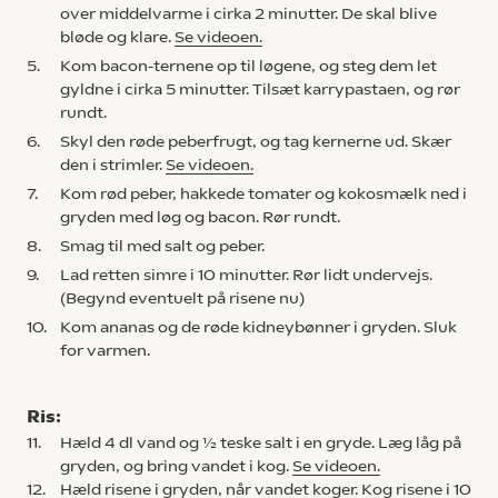
over middelvarme i cirka 2 minutter. De skal blive
bløde og klare.
Se videoen.
5.
Kom bacon-ternene op til løgene, og steg dem let
gyldne i cirka 5 minutter. Tilsæt karrypastaen, og rør
rundt.
6.
Skyl den røde peberfrugt, og tag kernerne ud. Skær
den i strimler.
Se videoen.
7.
Kom rød peber, hakkede tomater og kokosmælk ned i
gryden med løg og bacon. Rør rundt.
8.
Smag til med salt og peber.
9.
Lad retten simre i 10 minutter. Rør lidt undervejs.
(Begynd eventuelt på risene nu)
10.
Kom ananas og de røde kidneybønner i gryden. Sluk
for varmen.
Ris:
11.
Hæld 4 dl vand og ½ teske salt i en gryde. Læg låg på
gryden, og bring vandet i kog.
Se videoen.
12.
Hæld risene i gryden, når vandet koger. Kog risene i 10