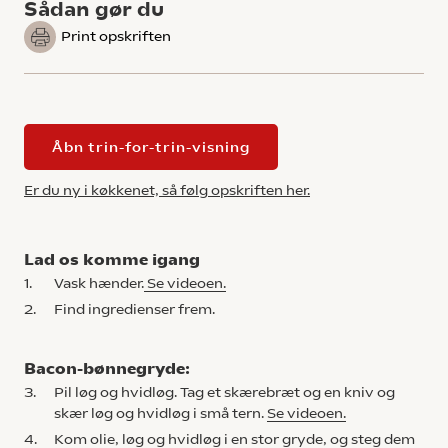
Sådan gør du
Print opskriften
Åbn trin-for-trin-visning
Er du ny i køkkenet, så følg opskriften her.
Lad os komme igang
1.
Vask hænder.
Se videoen.
2.
Find ingredienser frem.
Bacon-bønnegryde:
3.
Pil løg og hvidløg. Tag et skærebræt og en kniv og
skær løg og hvidløg i små tern.
Se videoen.
4.
Kom olie, løg og hvidløg i en stor gryde, og steg dem