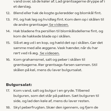
vand over, så de køler af. Lad grøntsagerne dryppe af i
et dørslag.
12.
Blend eller hak de kogte gulerødder og blomkål fint.
13.
Pil, og hak løg og hvidløg fint. Kom dem op i skålen til
de andre grøntsager.
Se videoen.
14.
Hak bladene fra persillen til blomkålsdellerne fint, og
kom de hakkede blade op i skålen.
15.
Slå et æg ud i en kop, og hæld det op i skålen. Gør det
samme med alle æggene. Vask hænder, når du har
rørt ved rå æg.
Se videoen.
16.
Kom grahamsmel, salt og peber i skålen til
grøntsagerne. Rør grøntsags-farsen sammen. Stil
skålen på køl, mens du laver bulgursalat.
Bulgursalat:
17.
Kom vand, salt og bulgur i en gryde. Tilbered
bulguren, som det står på pakken. Sæt bulguren til
side, og lad den køle af, mens du laver resten.
18.
Skyl peberfrugten. Skær den igennem, og fjern de