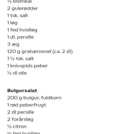
½ blomkål
2 gulerødder
1 tsk. salt
1 løg
1 fed hvidløg
1 dl. persille
3 æg
120 g grahamsmel (ca. 2 dl)
1 ½ tsk. salt
1 knivspids peber
½ dl olie
Bulgursalat
200 g bulgur, fuldkorn
1 rød peberfrugt
2 dl persille
2 forårsløg
½ citron
½ fed hvidløg