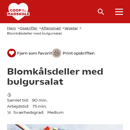
Hjem
>
Opskrifter
>
Aftensmad
>
Vegetar
>
Blomkålsdeller med bulgursalat
Fjern som favorit
Print opskriften
Blomkålsdeller med
bulgursalat
Samlet tid:
90 min.
Arbejdstid:
75 min.
Sværhedsgrad:
Medium