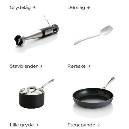
Grydelåg
Dørslag
Stavblender
Røreske
Lille gryde
Stegepande