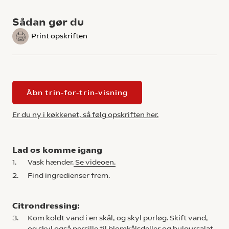
Sådan gør du
Print opskriften
Åbn trin-for-trin-visning
Er du ny i køkkenet, så følg opskriften her.
Lad os komme igang
1.
Vask hænder.
Se videoen.
2.
Find ingredienser frem.
Citrondressing:
3.
Kom koldt vand i en skål, og skyl purløg. Skift vand,
og skyl også persille til blomkålsdeller og bulgursalat.