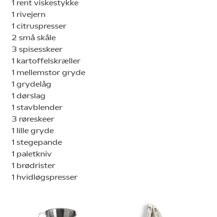
1 rent viskestykke
1 rivejern
1 citruspresser
2 små skåle
3 spisesskeer
1 kartoffelskræller
1 mellemstor gryde
1 grydelåg
1 dørslag
1 stavblender
3 røreskeer
1 lille gryde
1 stegepande
1 paletkniv
1 brødrister
1 hvidløgspresser