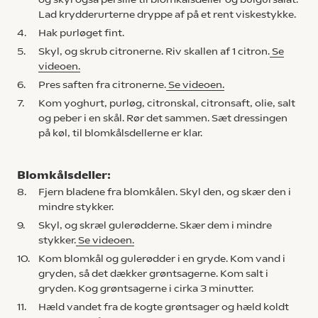
Lad krydderurterne dryppe af på et rent viskestykke.
4.
Hak purløget fint.
5.
Skyl, og skrub citronerne. Riv skallen af 1 citron.
Se
videoen.
6.
Pres saften fra citronerne.
Se videoen.
7.
Kom yoghurt, purløg, citronskal, citronsaft, olie, salt
og peber i en skål. Rør det sammen. Sæt dressingen
på køl, til blomkålsdellerne er klar.
Blomkålsdeller:
8.
Fjern bladene fra blomkålen. Skyl den, og skær den i
mindre stykker.
9.
Skyl, og skræl gulerødderne. Skær dem i mindre
stykker.
Se videoen.
10.
Kom blomkål og gulerødder i en gryde. Kom vand i
gryden, så det dækker grøntsagerne. Kom salt i
gryden. Kog grøntsagerne i cirka 3 minutter.
11.
Hæld vandet fra de kogte grøntsager og hæld koldt