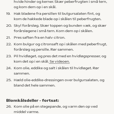
hvide hinder og kerner. Skær peberfrugten i små tern,
og kom dem op i en skål.
19.
Hak bladene fra persillen til bulgursalaten fint, og
kom de hakkede blade op i skålen til peberfrugten.
20.
Skyl forårsløg. Skær toppen og bunden væk, og skær
forårsløgene i små tern. Kom dem op i skålen.
21.
Pres saften fra en halv citron.
22.
Kom bulgur og citronsaft op i skålen med peberfrugt,
forårsløg og persille. Rør sammen.
23.
Pil hvidløget, og pres det med en hvidløgspresser, og
kom det op i en skål.
Se videoen.
24.
Kom olie, eddike og salt i skålen til hvidløget. Rør
sammen.
25.
Hæld olie-eddike-dressingen over bulgursalaten, og
bland det hele sammen.
Blomkålsdeller - fortsat:
26.
Kom olie på en stegepande, og varm den op ved
middel varme.