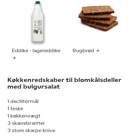
Eddike - lagereddike
Rugbrød
Køkkenredskaber til blomkålsdeller
med bulgursalat
1 decilitermål
1 teske
1 køkkenvægt
3 skærebrætter
3 store skarpe knive