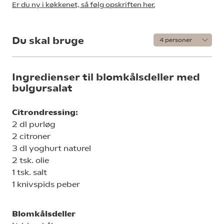
Er du ny i køkkenet, så følg opskriften her.
Du skal bruge
Ingredienser til blomkålsdeller med
bulgursalat
Citrondressing:
2 dl purløg
2 citroner
3 dl yoghurt naturel
2 tsk. olie
1 tsk. salt
1 knivspids peber
Blomkålsdeller