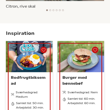
Citron, rive skal
1
2
3
4
5
6
Inspiration
Rodfrugtbiksem
Burger med
ad
bønnebøf
Sværhedsgrad:
Sværhedsgrad: Nem
Medium
Samlet tid: 60 min.
Samlet tid: 50 min.
Arbejdstid: 60 min.
Arbejdstid: 30 min.