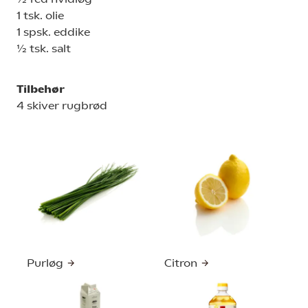
1 tsk. olie
1 spsk. eddike
½ tsk. salt
Tilbehør
4 skiver rugbrød
Purløg
Citron