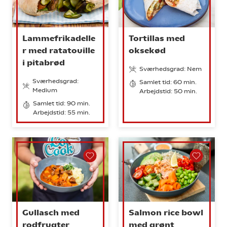
Lammefrikadelle
Tortillas med
r med ratatouille
oksekød
i pitabrød
Sværhedsgrad: Nem
Sværhedsgrad:
Samlet tid: 60 min.
Medium
Arbejdstid: 50 min.
Samlet tid: 90 min.
Arbejdstid: 55 min.
Gullasch med
Salmon rice bowl
rodfrugter
med grønt