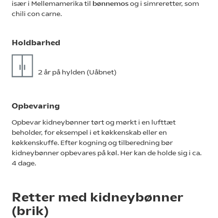
især i Mellemamerika til
bønnemos
og i simreretter, som
chili con carne.
Holdbarhed
2 år på hylden (Uåbnet)
Opbevaring
Opbevar kidneybønner tørt og mørkt i en lufttæt
beholder, for eksempel i et køkkenskab eller en
køkkenskuffe. Efter kogning og tilberedning bør
kidneybønner opbevares på køl. Her kan de holde sig i ca.
4 dage.
Retter med kidneybønner
(brik)