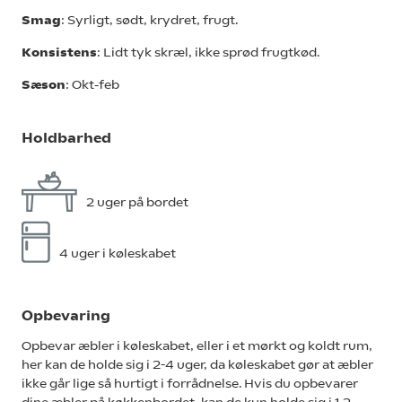
Smag
: Syrligt, sødt, krydret, frugt.
Konsistens
: Lidt tyk skræl, ikke sprød frugtkød.
Sæson
: Okt-feb
Holdbarhed
2 uger på bordet
4 uger i køleskabet
Opbevaring
Opbevar æbler i køleskabet, eller i et mørkt og koldt rum,
her kan de holde sig i 2-4 uger, da køleskabet gør at æbler
ikke går lige så hurtigt i forrådnelse. Hvis du opbevarer
dine æbler på køkkenbordet, kan de kun holde sig i 1-2