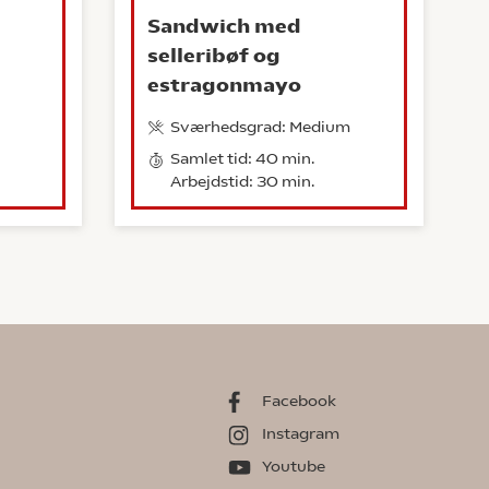
Sandwich med
selleribøf og
estragonmayo
Sværhedsgrad: Medium
Samlet tid: 40 min.
Arbejdstid: 30 min.
Facebook
Instagram
Youtube