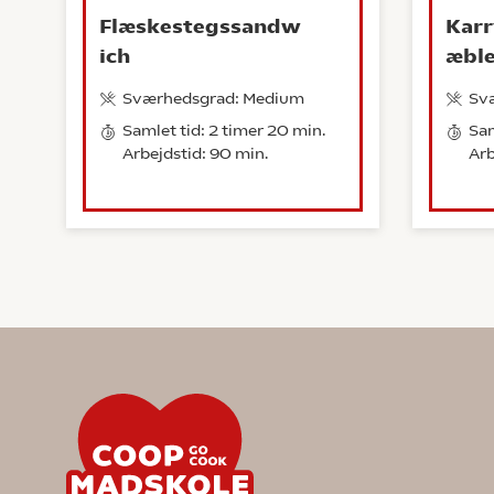
Flæskestegssandw
Karr
ich
æbl
Sværhedsgrad: Medium
Sv
Samlet tid: 2 timer 20 min.
Sam
Arbejdstid: 90 min.
Arb