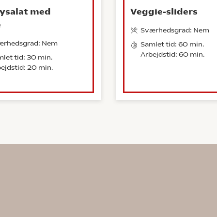
ysalat med
Veggie-sliders
e
Sværhedsgrad: Nem
ærhedsgrad: Nem
Samlet tid: 60 min.
Arbejdstid: 60 min.
let tid: 30 min.
ejdstid: 20 min.