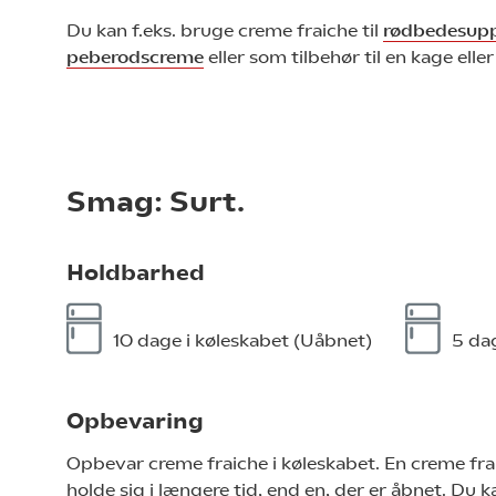
Du kan f.eks. bruge creme fraiche til
rødbedesup
peberodscreme
eller som tilbehør til en kage elle
Smag: Surt.
Holdbarhed
10 dage i køleskabet (Uåbnet)
5 da
Opbevaring
Opbevar creme fraiche i køleskabet. En creme frai
holde sig i længere tid, end en, der er åbnet. Du