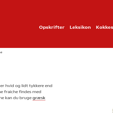
Opskrifter
Leksikon
Kokkes
he
er hvid og lidt tykkere end
me fraiche findes med
iche kan du bruge
græsk