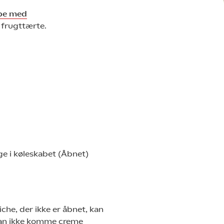
pe med
r frugttærte.
ge i køleskabet (Åbnet)
che, der ikke er åbnet, kan
 kan ikke komme creme