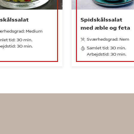
skålssalat
Spidskålssalat
med æble og feta
ærhedsgrad: Medium
Sværhedsgrad: Nem
let tid: 30 min.
ejdstid: 30 min.
Samlet tid: 30 min.
Arbejdstid: 30 min.