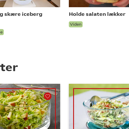
og skære iceberg
Holde salaten lækker
Viden
le
ter