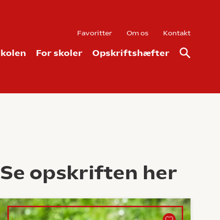
Favoritter
Om os
Kontakt
kolen
For skoler
Opskriftshæfter
Se opskriften her